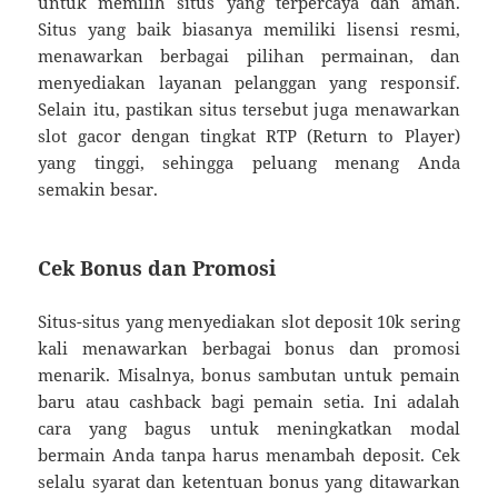
untuk memilih situs yang terpercaya dan aman.
Situs yang baik biasanya memiliki lisensi resmi,
menawarkan berbagai pilihan permainan, dan
menyediakan layanan pelanggan yang responsif.
Selain itu, pastikan situs tersebut juga menawarkan
slot gacor dengan tingkat RTP (Return to Player)
yang tinggi, sehingga peluang menang Anda
semakin besar.
Cek Bonus dan Promosi
Situs-situs yang menyediakan slot deposit 10k sering
kali menawarkan berbagai bonus dan promosi
menarik. Misalnya, bonus sambutan untuk pemain
baru atau cashback bagi pemain setia. Ini adalah
cara yang bagus untuk meningkatkan modal
bermain Anda tanpa harus menambah deposit. Cek
selalu syarat dan ketentuan bonus yang ditawarkan