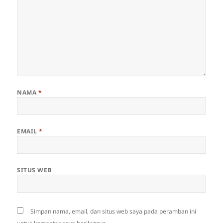
NAMA
*
EMAIL
*
SITUS WEB
Simpan nama, email, dan situs web saya pada peramban ini