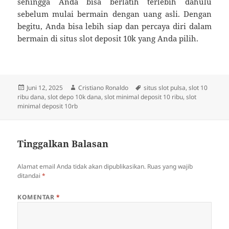
sehingga Anda bisa berlatih terlebih dahulu
sebelum mulai bermain dengan uang asli. Dengan
begitu, Anda bisa lebih siap dan percaya diri dalam
bermain di situs slot deposit 10k yang Anda pilih.
Diposkan
Penulis
Tag
Juni 12, 2025
Cristiano Ronaldo
situs slot pulsa
,
slot 10
pada
ribu dana
,
slot depo 10k dana
,
slot minimal deposit 10 ribu
,
slot
minimal deposit 10rb
Tinggalkan Balasan
Alamat email Anda tidak akan dipublikasikan.
Ruas yang wajib
ditandai
*
KOMENTAR
*