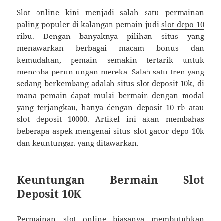
Slot online kini menjadi salah satu permainan
paling populer di kalangan pemain judi
slot depo 10
ribu
. Dengan banyaknya pilihan situs yang
menawarkan berbagai macam bonus dan
kemudahan, pemain semakin tertarik untuk
mencoba peruntungan mereka. Salah satu tren yang
sedang berkembang adalah situs slot deposit 10k, di
mana pemain dapat mulai bermain dengan modal
yang terjangkau, hanya dengan deposit 10 rb atau
slot deposit 10000. Artikel ini akan membahas
beberapa aspek mengenai situs slot gacor depo 10k
dan keuntungan yang ditawarkan.
Keuntungan Bermain Slot
Deposit 10K
Permainan slot online biasanya membutuhkan