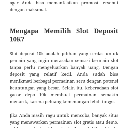
agar Anda bisa memanfaatkan promosi tersebut
dengan maksimal.
Mengapa Memilih Slot Deposit
10K?
Slot deposit 10k adalah pilihan yang cerdas untuk
pemain yang ingin merasakan sensasi bermain slot
tanpa perlu mengeluarkan banyak uang. Dengan
deposit yang relatif kecil, Anda sudah bisa
menikmati berbagai permainan seru dengan potensi
keuntungan yang besar. Selain itu, keberadaan slot
gacor depo 10k membuat permainan semakin
menarik, karena peluang kemenangan lebih tinggi.
Jika Anda masih ragu untuk mencoba, banyak situs
yang menawarkan permainan slot gratis atau demo,