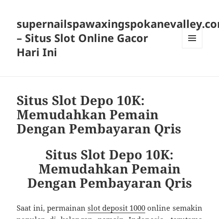
supernailspawaxingspokanevalley.c
– Situs Slot Online Gacor
Hari Ini
MENU
DAN
WIDGET
Situs Slot Depo 10K:
Memudahkan Pemain
Dengan Pembayaran Qris
Situs Slot Depo 10K:
Memudahkan Pemain
Dengan Pembayaran Qris
Saat ini, permainan
slot deposit 1000
online semakin