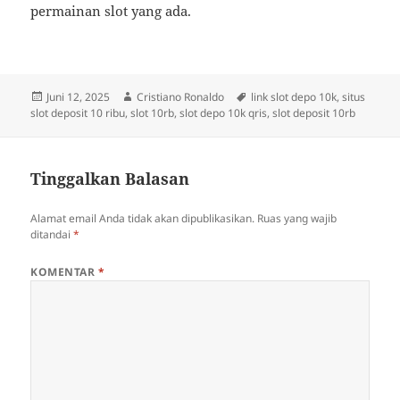
permainan slot yang ada.
Diposkan
Penulis
Tag
Juni 12, 2025
Cristiano Ronaldo
link slot depo 10k
,
situs
pada
slot deposit 10 ribu
,
slot 10rb
,
slot depo 10k qris
,
slot deposit 10rb
Tinggalkan Balasan
Alamat email Anda tidak akan dipublikasikan.
Ruas yang wajib
ditandai
*
KOMENTAR
*