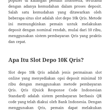
populer di kalangan pemain Indonesia, terutama
dengan adanya kemudahan dalam proses deposit.
Salah satu kemudahan yang ditawarkan oleh
beberapa situs slot adalah slot depo 10k Qris. Metode
ini memungkinkan pemain untuk melakukan
deposit dengan nominal rendah, mulai dari 10 ribu,
menggunakan sistem pembayaran Qris yang praktis
dan cepat.
Apa Itu Slot Depo 10K Qris?
Slot depo 10k Qris adalah jenis permainan slot
online yang menyediakan opsi deposit minimal 10
ribu dengan menggunakan metode pembayaran
Qris. Qris (Quick Response Code Indonesian
Standard) adalah sistem pembayaran berbasis QR
code yang telah diakui oleh Bank Indonesia. Dengan
menggunakan Qris, pemain dapat melakukan