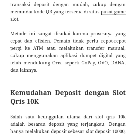
transaksi deposit dengan mudah, cukup dengan
memindai kode QR yang tersedia di situs
pusat game
slot.
Metode ini sangat disukai karena prosesnya yang
cepat dan efisien. Pemain tidak perlu repot-repot
pergi ke ATM atau melakukan transfer manual,
cukup menggunakan aplikasi dompet digital yang
telah mendukung Qris, seperti GoPay, OVO, DANA,
dan lainnya.
Kemudahan Deposit dengan Slot
Qris 10K
Salah satu keunggulan utama dari slot qris 10k
adalah besaran deposit yang terjangkau. Dengan
hanya melakukan deposit sebesar slot deposit 10000,