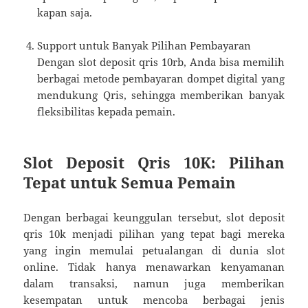
kapan saja.
Support untuk Banyak Pilihan Pembayaran
Dengan slot deposit qris 10rb, Anda bisa memilih
berbagai metode pembayaran dompet digital yang
mendukung Qris, sehingga memberikan banyak
fleksibilitas kepada pemain.
Slot Deposit Qris 10K: Pilihan
Tepat untuk Semua Pemain
Dengan berbagai keunggulan tersebut, slot deposit
qris 10k menjadi pilihan yang tepat bagi mereka
yang ingin memulai petualangan di dunia slot
online. Tidak hanya menawarkan kenyamanan
dalam transaksi, namun juga memberikan
kesempatan untuk mencoba berbagai jenis