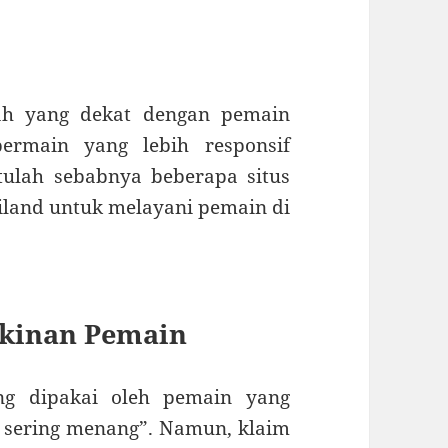
yah yang dekat dengan pemain
rmain yang lebih responsif
Itulah sebabnya beberapa situs
land untuk melayani pemain di
akinan Pemain
ing dipakai oleh pemain yang
h sering menang”. Namun, klaim