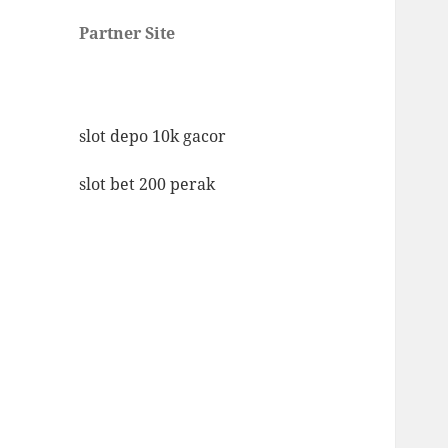
Partner Site
slot depo 10k gacor
slot bet 200 perak