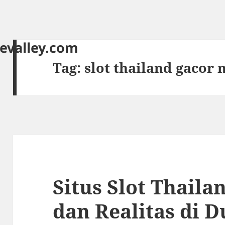
evalley.com
Tag:
slot thailand gacor
Situs Slot Thail
dan Realitas di D