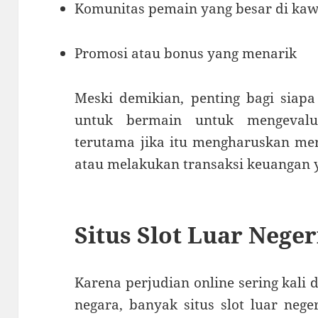
Komunitas pemain yang besar di kaw
Promosi atau bonus yang menarik
Meski demikian, penting bagi sia
untuk bermain untuk mengevaluas
terutama jika itu mengharuskan me
atau melakukan transaksi keuangan 
Situs Slot Luar Neger
Karena perjudian online sering kali 
negara, banyak situs slot luar neger