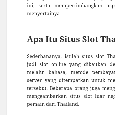
ini, serta mempertimbangkan asp
menyertainya.
Apa Itu Situs Slot Th
Sederhananya, istilah situs slot T
judi slot online yang dikaitkan 
melalui bahasa, metode pembaya
server yang ditempatkan untuk me
tersebut. Beberapa orang juga meng
menggambarkan situs slot luar neg
pemain dari Thailand.