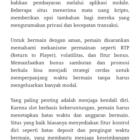
bahkan pembayaran melalui aplikasi mobile.
Beberapa situs menerima mata uang kripto,
memberikan opsi tambahan bagi mereka yang
mengutamakan privasi dan kecepatan transaksi.
Untuk bermain dengan aman, pemain disarankan
memahami mekanisme permainan seperti RTP
(Return to Player), volatilitas, dan fitur bonus.
Memanfaatkan bonus sambutan dan promosi
berkala bisa menjadi strategi cerdas untuk
memperpanjang waktu bermain tanpa harus
mengeluarkan banyak modal.
Yang paling penting adalah menjaga kendali diri.
Karena slot berbasis keberuntungan, pemain harus
menetapkan batas waktu dan anggaran bermain.
Situs yang baik biasanya menyediakan fitur kontrol
diri seperti batas deposit dan pengingat waktu
bermain, yang membantu menjaga keseimbangan