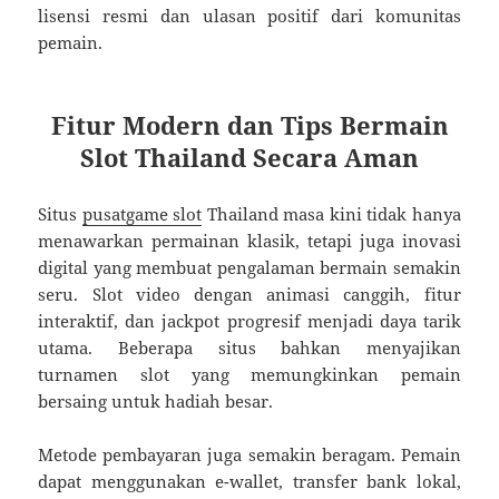
lisensi resmi dan ulasan positif dari komunitas
pemain.
Fitur Modern dan Tips Bermain
Slot Thailand Secara Aman
Situs
pusatgame slot
Thailand masa kini tidak hanya
menawarkan permainan klasik, tetapi juga inovasi
digital yang membuat pengalaman bermain semakin
seru. Slot video dengan animasi canggih, fitur
interaktif, dan jackpot progresif menjadi daya tarik
utama. Beberapa situs bahkan menyajikan
turnamen slot yang memungkinkan pemain
bersaing untuk hadiah besar.
Metode pembayaran juga semakin beragam. Pemain
dapat menggunakan e-wallet, transfer bank lokal,