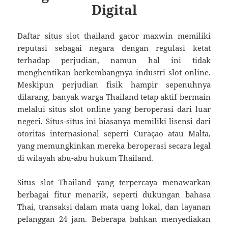
Digital
Daftar
situs slot thailand
gacor maxwin memiliki
reputasi sebagai negara dengan regulasi ketat
terhadap perjudian, namun hal ini tidak
menghentikan berkembangnya industri slot online.
Meskipun perjudian fisik hampir sepenuhnya
dilarang, banyak warga Thailand tetap aktif bermain
melalui situs slot online yang beroperasi dari luar
negeri. Situs-situs ini biasanya memiliki lisensi dari
otoritas internasional seperti Curaçao atau Malta,
yang memungkinkan mereka beroperasi secara legal
di wilayah abu-abu hukum Thailand.
Situs slot Thailand yang terpercaya menawarkan
berbagai fitur menarik, seperti dukungan bahasa
Thai, transaksi dalam mata uang lokal, dan layanan
pelanggan 24 jam. Beberapa bahkan menyediakan