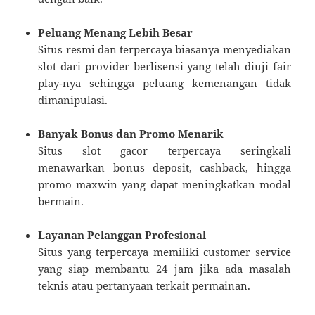
Peluang Menang Lebih Besar
Situs resmi dan terpercaya biasanya menyediakan
slot dari provider berlisensi yang telah diuji fair
play-nya sehingga peluang kemenangan tidak
dimanipulasi.
Banyak Bonus dan Promo Menarik
Situs slot gacor terpercaya seringkali
menawarkan bonus deposit, cashback, hingga
promo maxwin yang dapat meningkatkan modal
bermain.
Layanan Pelanggan Profesional
Situs yang terpercaya memiliki customer service
yang siap membantu 24 jam jika ada masalah
teknis atau pertanyaan terkait permainan.