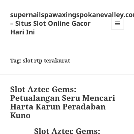
supernailspawaxingspokanevalley.c
– Situs Slot Online Gacor
Hari Ini
MENU
DAN
WIDGET
Tag:
slot rtp terakurat
Slot Aztec Gems:
Petualangan Seru Mencari
Harta Karun Peradaban
Kuno
Slot Aztec Gems: