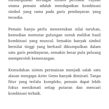
utama pemain adalah mendapatkan kombinasi
simbol yang sama pada garis pembayaran yang
tersedia.
Pemain hanya perlu menentukan nilai taruhan,
kemudian memutar gulungan untuk melihat hasil
kombinasi yang muncul. Semakin banyak simbol
bernilai tinggi yang berhasil dikumpulkan dalam
satu garis pembayaran, semakin besar pula peluang
memperoleh kemenangan.
Kemudahan sistem permainan menjadi salah satu
alasan mengapa Aztec Gems banyak diminati. Tanpa
fitur yang terlalu kompleks, pemain dapat lebih
fokus menikmati setiap putaran dan mencari
kombinasi terbaik.