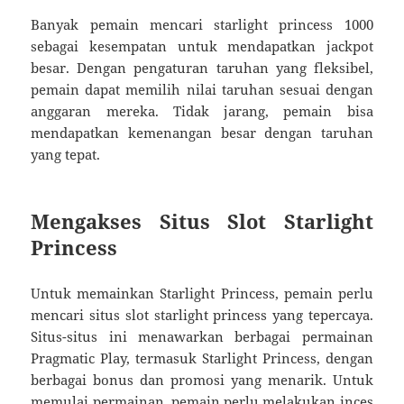
Banyak pemain mencari starlight princess 1000
sebagai kesempatan untuk mendapatkan jackpot
besar. Dengan pengaturan taruhan yang fleksibel,
pemain dapat memilih nilai taruhan sesuai dengan
anggaran mereka. Tidak jarang, pemain bisa
mendapatkan kemenangan besar dengan taruhan
yang tepat.
Mengakses Situs Slot Starlight
Princess
Untuk memainkan Starlight Princess, pemain perlu
mencari situs slot starlight princess yang tepercaya.
Situs-situs ini menawarkan berbagai permainan
Pragmatic Play, termasuk Starlight Princess, dengan
berbagai bonus dan promosi yang menarik. Untuk
memulai permainan, pemain perlu melakukan inces