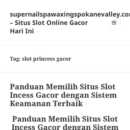
supernailspawaxingspokanevalley.c
– Situs Slot Online Gacor
Hari Ini
MENU
DAN
WIDGET
Tag:
slot princess gacor
Panduan Memilih Situs Slot
Incess Gacor dengan Sistem
Keamanan Terbaik
Panduan Memilih Situs Slot
Incess Gacor dengan Sistem