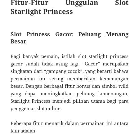
Fitur-Fitur Unggulan Slot
Starlight Princess
Slot Princess Gacor: Peluang Menang
Besar
Bagi banyak pemain, istilah slot starlight princess
gacor sudah tidak asing lagi. “Gacor” merupakan
singkatan dari “gampang cocok”, yang berarti bahwa
permainan ini sering memberikan kemenangan
besar. Dengan berbagai fitur bonus dan simbol wild
yang dapat meningkatkan peluang kemenangan,
Starlight Princess menjadi pilihan utama bagi para
penggemar slot online.
Beberapa fitur menarik dalam permainan ini antara
lain adalah: