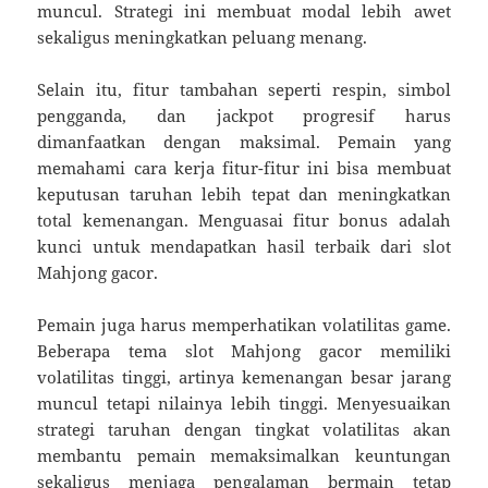
muncul. Strategi ini membuat modal lebih awet
sekaligus meningkatkan peluang menang.
Selain itu, fitur tambahan seperti respin, simbol
pengganda, dan jackpot progresif harus
dimanfaatkan dengan maksimal. Pemain yang
memahami cara kerja fitur-fitur ini bisa membuat
keputusan taruhan lebih tepat dan meningkatkan
total kemenangan. Menguasai fitur bonus adalah
kunci untuk mendapatkan hasil terbaik dari slot
Mahjong gacor.
Pemain juga harus memperhatikan volatilitas game.
Beberapa tema slot Mahjong gacor memiliki
volatilitas tinggi, artinya kemenangan besar jarang
muncul tetapi nilainya lebih tinggi. Menyesuaikan
strategi taruhan dengan tingkat volatilitas akan
membantu pemain memaksimalkan keuntungan
sekaligus menjaga pengalaman bermain tetap