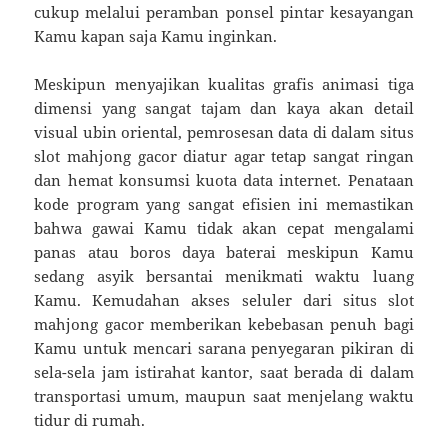
cukup melalui peramban ponsel pintar kesayangan
Kamu kapan saja Kamu inginkan.
Meskipun menyajikan kualitas grafis animasi tiga
dimensi yang sangat tajam dan kaya akan detail
visual ubin oriental, pemrosesan data di dalam situs
slot mahjong gacor diatur agar tetap sangat ringan
dan hemat konsumsi kuota data internet. Penataan
kode program yang sangat efisien ini memastikan
bahwa gawai Kamu tidak akan cepat mengalami
panas atau boros daya baterai meskipun Kamu
sedang asyik bersantai menikmati waktu luang
Kamu. Kemudahan akses seluler dari situs slot
mahjong gacor memberikan kebebasan penuh bagi
Kamu untuk mencari sarana penyegaran pikiran di
sela-sela jam istirahat kantor, saat berada di dalam
transportasi umum, maupun saat menjelang waktu
tidur di rumah.