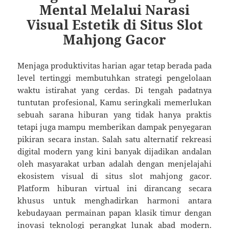
Mental Melalui Narasi
Visual Estetik di Situs Slot
Mahjong Gacor
Menjaga produktivitas harian agar tetap berada pada
level tertinggi membutuhkan strategi pengelolaan
waktu istirahat yang cerdas. Di tengah padatnya
tuntutan profesional, Kamu seringkali memerlukan
sebuah sarana hiburan yang tidak hanya praktis
tetapi juga mampu memberikan dampak penyegaran
pikiran secara instan. Salah satu alternatif rekreasi
digital modern yang kini banyak dijadikan andalan
oleh masyarakat urban adalah dengan menjelajahi
ekosistem visual di situs slot mahjong gacor.
Platform hiburan virtual ini dirancang secara
khusus untuk menghadirkan harmoni antara
kebudayaan permainan papan klasik timur dengan
inovasi teknologi perangkat lunak abad modern.