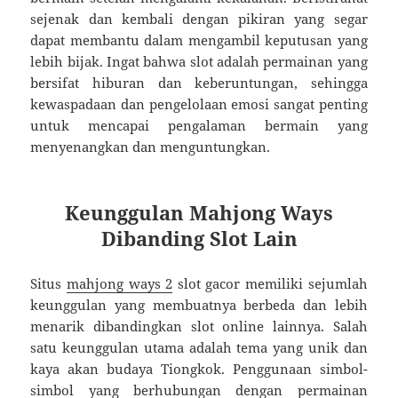
sejenak dan kembali dengan pikiran yang segar
dapat membantu dalam mengambil keputusan yang
lebih bijak. Ingat bahwa slot adalah permainan yang
bersifat hiburan dan keberuntungan, sehingga
kewaspadaan dan pengelolaan emosi sangat penting
untuk mencapai pengalaman bermain yang
menyenangkan dan menguntungkan.
Keunggulan Mahjong Ways
Dibanding Slot Lain
Situs
mahjong ways 2
slot gacor memiliki sejumlah
keunggulan yang membuatnya berbeda dan lebih
menarik dibandingkan slot online lainnya. Salah
satu keunggulan utama adalah tema yang unik dan
kaya akan budaya Tiongkok. Penggunaan simbol-
simbol yang berhubungan dengan permainan