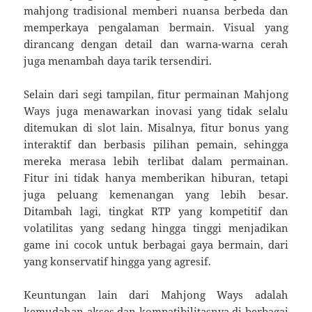
mahjong tradisional memberi nuansa berbeda dan
memperkaya pengalaman bermain. Visual yang
dirancang dengan detail dan warna-warna cerah
juga menambah daya tarik tersendiri.
Selain dari segi tampilan, fitur permainan Mahjong
Ways juga menawarkan inovasi yang tidak selalu
ditemukan di slot lain. Misalnya, fitur bonus yang
interaktif dan berbasis pilihan pemain, sehingga
mereka merasa lebih terlibat dalam permainan.
Fitur ini tidak hanya memberikan hiburan, tetapi
juga peluang kemenangan yang lebih besar.
Ditambah lagi, tingkat RTP yang kompetitif dan
volatilitas yang sedang hingga tinggi menjadikan
game ini cocok untuk berbagai gaya bermain, dari
yang konservatif hingga yang agresif.
Keuntungan lain dari Mahjong Ways adalah
kemudahan akses dan kompatibilitasnya di berbagai