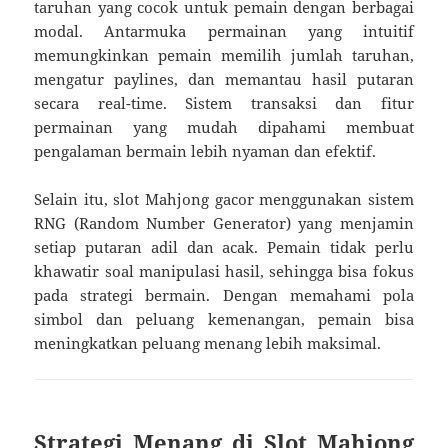
taruhan yang cocok untuk pemain dengan berbagai
modal. Antarmuka permainan yang intuitif
memungkinkan pemain memilih jumlah taruhan,
mengatur paylines, dan memantau hasil putaran
secara real-time. Sistem transaksi dan fitur
permainan yang mudah dipahami membuat
pengalaman bermain lebih nyaman dan efektif.
Selain itu, slot Mahjong gacor menggunakan sistem
RNG (Random Number Generator) yang menjamin
setiap putaran adil dan acak. Pemain tidak perlu
khawatir soal manipulasi hasil, sehingga bisa fokus
pada strategi bermain. Dengan memahami pola
simbol dan peluang kemenangan, pemain bisa
meningkatkan peluang menang lebih maksimal.
Strategi Menang di Slot Mahjong