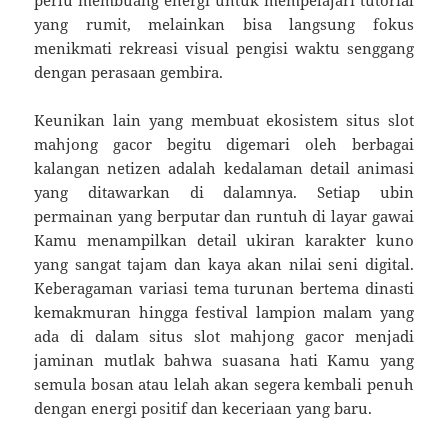
perlu membuang energi untuk mempelajari tutorial
yang rumit, melainkan bisa langsung fokus
menikmati rekreasi visual pengisi waktu senggang
dengan perasaan gembira.
Keunikan lain yang membuat ekosistem situs slot
mahjong gacor begitu digemari oleh berbagai
kalangan netizen adalah kedalaman detail animasi
yang ditawarkan di dalamnya. Setiap ubin
permainan yang berputar dan runtuh di layar gawai
Kamu menampilkan detail ukiran karakter kuno
yang sangat tajam dan kaya akan nilai seni digital.
Keberagaman variasi tema turunan bertema dinasti
kemakmuran hingga festival lampion malam yang
ada di dalam situs slot mahjong gacor menjadi
jaminan mutlak bahwa suasana hati Kamu yang
semula bosan atau lelah akan segera kembali penuh
dengan energi positif dan keceriaan yang baru.