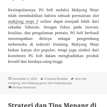
Kesimpulannya, PG Soft melalui Mahjong Ways
telah membuktikan bahwa sebuah permainan slot
mahjong ways 2
online dapat menjadi lebih dari
sekadar hiburan. Dengan fokus pada inovasi,
kualitas, dan pengalaman pemain, PG Soft berhasil
menempatkan dirinya sebagai pengembang
terkemuka di industri iGaming. Mahjong Ways
bukan hanya slot populer, tetapi juga simbol dari
komitmen PG Soft dalam menghadirkan produk
kreatif dan berdaya saing tinggi.
Diposkan
Penulis
Tag
Desember 6, 2025
Cristiano Ronaldo
situs slot
pada
mahjong
,
slot mahjong gacor
,
slot mahjong ways
untuk PG Soft dan Popularitas Mahjong Ways
Berikan komentar
Strategi dan Tips Menang di