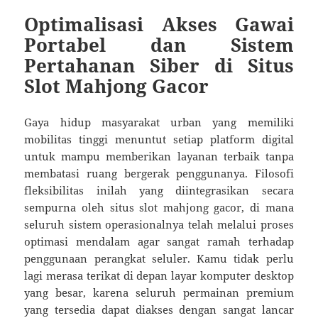
Optimalisasi Akses Gawai
Portabel dan Sistem
Pertahanan Siber di Situs
Slot Mahjong Gacor
Gaya hidup masyarakat urban yang memiliki
mobilitas tinggi menuntut setiap platform digital
untuk mampu memberikan layanan terbaik tanpa
membatasi ruang bergerak penggunanya. Filosofi
fleksibilitas inilah yang diintegrasikan secara
sempurna oleh situs slot mahjong gacor, di mana
seluruh sistem operasionalnya telah melalui proses
optimasi mendalam agar sangat ramah terhadap
penggunaan perangkat seluler. Kamu tidak perlu
lagi merasa terikat di depan layar komputer desktop
yang besar, karena seluruh permainan premium
yang tersedia dapat diakses dengan sangat lancar