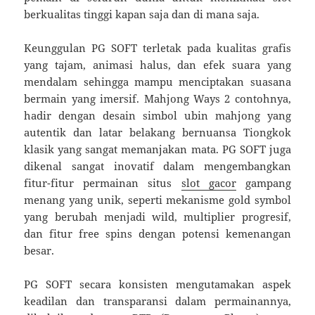
berkualitas tinggi kapan saja dan di mana saja.
Keunggulan PG SOFT terletak pada kualitas grafis
yang tajam, animasi halus, dan efek suara yang
mendalam sehingga mampu menciptakan suasana
bermain yang imersif. Mahjong Ways 2 contohnya,
hadir dengan desain simbol ubin mahjong yang
autentik dan latar belakang bernuansa Tiongkok
klasik yang sangat memanjakan mata. PG SOFT juga
dikenal sangat inovatif dalam mengembangkan
fitur-fitur permainan situs
slot gacor
gampang
menang yang unik, seperti mekanisme gold symbol
yang berubah menjadi wild, multiplier progresif,
dan fitur free spins dengan potensi kemenangan
besar.
PG SOFT secara konsisten mengutamakan aspek
keadilan dan transparansi dalam permainannya,