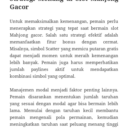
Gacor
Untuk memaksimalkan kemenangan, pemain perlu
menerapkan strategi yang tepat saat bermain slot
Mahjong gacor. Salah satu strategi efektif adalah
memanfaatkan fitur bonus dengan cermat.
Misalnya, simbol Scatter yang memicu putaran gratis
dapat menjadi momen untuk meraih kemenangan
lebih banyak. Pemain juga harus memperhatikan
jumlah paylines aktif untuk mendapatkan
kombinasi simbol yang optimal.
Manajemen modal menjadi faktor penting lainnya.
Pemain disarankan menentukan jumlah taruhan
yang sesuai dengan modal agar bisa bermain lebih
lama. Memulai dengan taruhan kecil membantu
pemain mengenali pola permainan, kemudian
meningkatkan taruhan saat peluang menang tinggi