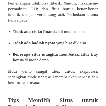
kemenangan tidak bisa ditarik. Namun, mekanisme
permainan, RTP, dan fitur bonus benar-benar
identik dengan versi uang asli. Perbedaan utama
hanya pada:
Tidak ada risiko finansial
di mode demo.
Tidak ada hadiah nyata
yang bisa diklaim.
Beberapa situs mungkin membatasi fitur buy
bonus
di mode demo.
Mode demo sangat ideal untuk eksplorasi,
sedangkan mode uang asli memberikan sensasi dan
keuntungan nyata.
Tips Memilih Situs untuk