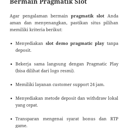
Bermain Pragmatik Slot
Agar pengalaman bermain
pragmatik slot
Anda
aman dan menyenangkan, pastikan situs pilihan
memiliki kriteria berikut:
Menyediakan
slot demo pragmatic play
tanpa
deposit.
Bekerja sama langsung dengan Pragmatic Play
(bisa dilihat dari logo resmi).
Memiliki layanan customer support 24 jam.
Menyediakan metode deposit dan withdraw lokal
yang cepat.
Transparan mengenai syarat bonus dan RTP
game.