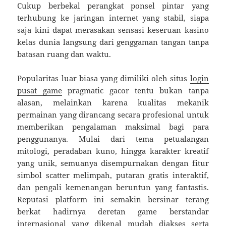
Cukup berbekal perangkat ponsel pintar yang
terhubung ke jaringan internet yang stabil, siapa
saja kini dapat merasakan sensasi keseruan kasino
kelas dunia langsung dari genggaman tangan tanpa
batasan ruang dan waktu.
Popularitas luar biasa yang dimiliki oleh situs
login
pusat game
pragmatic gacor tentu bukan tanpa
alasan, melainkan karena kualitas mekanik
permainan yang dirancang secara profesional untuk
memberikan pengalaman maksimal bagi para
penggunanya. Mulai dari tema petualangan
mitologi, peradaban kuno, hingga karakter kreatif
yang unik, semuanya disempurnakan dengan fitur
simbol scatter melimpah, putaran gratis interaktif,
dan pengali kemenangan beruntun yang fantastis.
Reputasi platform ini semakin bersinar terang
berkat hadirnya deretan game berstandar
internasional yang dikenal mudah diakses serta