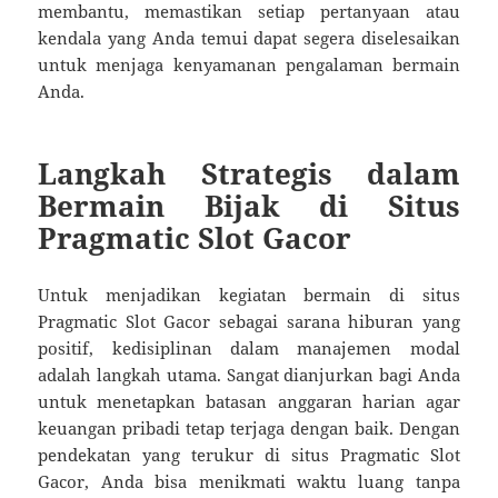
membantu, memastikan setiap pertanyaan atau
kendala yang Anda temui dapat segera diselesaikan
untuk menjaga kenyamanan pengalaman bermain
Anda.
Langkah Strategis dalam
Bermain Bijak di Situs
Pragmatic Slot Gacor
Untuk menjadikan kegiatan bermain di situs
Pragmatic Slot Gacor sebagai sarana hiburan yang
positif, kedisiplinan dalam manajemen modal
adalah langkah utama. Sangat dianjurkan bagi Anda
untuk menetapkan batasan anggaran harian agar
keuangan pribadi tetap terjaga dengan baik. Dengan
pendekatan yang terukur di situs Pragmatic Slot
Gacor, Anda bisa menikmati waktu luang tanpa