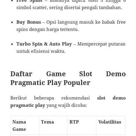
simbol scatter, sering disertai pengali tambahan.
Buy Bonus
– Opsi langsung masuk ke babak free
spins dengan harga tertentu.
Turbo Spin & Auto Play
– Mempercepat putaran
untuk efisiensi waktu.
Daftar Game Slot Demo
Pragmatic Play Populer
Berikut beberapa rekomendasi
slot demo
pragmatic play
yang wajib dicoba:
Nama
Tema
RTP
Volatilitas
Game