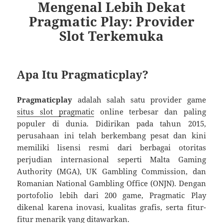
Mengenal Lebih Dekat
Pragmatic Play: Provider
Slot Terkemuka
Apa Itu Pragmaticplay?
Pragmaticplay
adalah salah satu provider game
situs slot pragmatic
online terbesar dan paling
populer di dunia. Didirikan pada tahun 2015,
perusahaan ini telah berkembang pesat dan kini
memiliki lisensi resmi dari berbagai otoritas
perjudian internasional seperti Malta Gaming
Authority (MGA), UK Gambling Commission, dan
Romanian National Gambling Office (ONJN). Dengan
portofolio lebih dari 200 game, Pragmatic Play
dikenal karena inovasi, kualitas grafis, serta fitur-
fitur menarik yang ditawarkan.