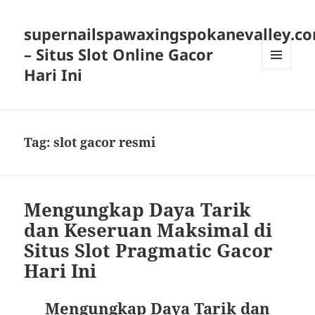
supernailspawaxingspokanevalley.c
– Situs Slot Online Gacor
Hari Ini
MENU
DAN
WIDGET
Tag:
slot gacor resmi
Mengungkap Daya Tarik
dan Keseruan Maksimal di
Situs Slot Pragmatic Gacor
Hari Ini
Mengungkap Daya Tarik dan