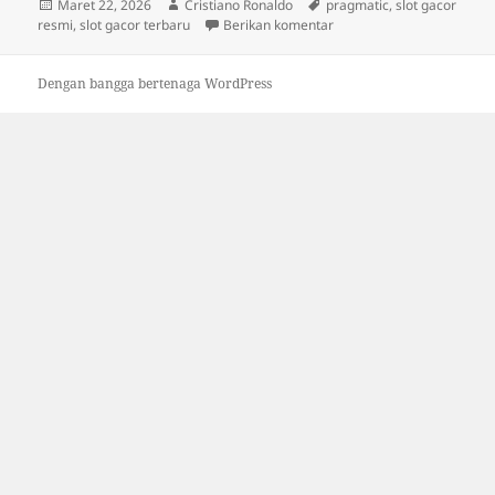
Diposkan
Penulis
Tag
Maret 22, 2026
Cristiano Ronaldo
pragmatic
,
slot gacor
pada
untuk Cerita Seru Bermain
resmi
,
slot gacor terbaru
Berikan komentar
Dengan bangga bertenaga WordPress