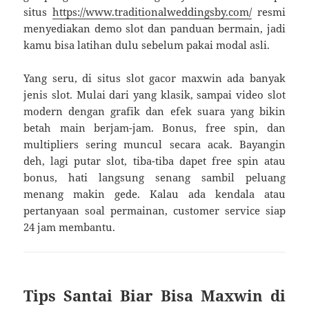
situs
https://www.traditionalweddingsby.com/
resmi
menyediakan demo slot dan panduan bermain, jadi
kamu bisa latihan dulu sebelum pakai modal asli.
Yang seru, di situs slot gacor maxwin ada banyak
jenis slot. Mulai dari yang klasik, sampai video slot
modern dengan grafik dan efek suara yang bikin
betah main berjam-jam. Bonus, free spin, dan
multipliers sering muncul secara acak. Bayangin
deh, lagi putar slot, tiba-tiba dapet free spin atau
bonus, hati langsung senang sambil peluang
menang makin gede. Kalau ada kendala atau
pertanyaan soal permainan, customer service siap
24 jam membantu.
Tips Santai Biar Bisa Maxwin di