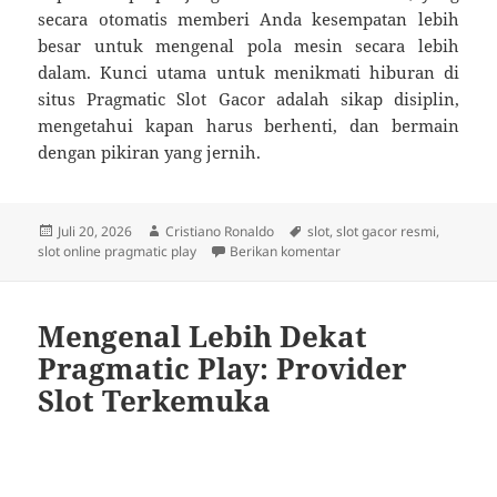
secara otomatis memberi Anda kesempatan lebih
besar untuk mengenal pola mesin secara lebih
dalam. Kunci utama untuk menikmati hiburan di
situs Pragmatic Slot Gacor adalah sikap disiplin,
mengetahui kapan harus berhenti, dan bermain
dengan pikiran yang jernih.
Diposkan
Penulis
Tag
Juli 20, 2026
Cristiano Ronaldo
slot
,
slot gacor resmi
,
pada
untuk Pengalaman Bermai
slot online pragmatic play
Berikan komentar
Mengenal Lebih Dekat
Pragmatic Play: Provider
Slot Terkemuka