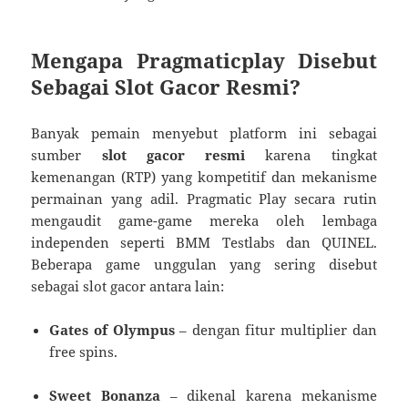
Mengapa Pragmaticplay Disebut
Sebagai Slot Gacor Resmi?
Banyak pemain menyebut platform ini sebagai
sumber
slot gacor resmi
karena tingkat
kemenangan (RTP) yang kompetitif dan mekanisme
permainan yang adil. Pragmatic Play secara rutin
mengaudit game-game mereka oleh lembaga
independen seperti BMM Testlabs dan QUINEL.
Beberapa game unggulan yang sering disebut
sebagai slot gacor antara lain:
Gates of Olympus
– dengan fitur multiplier dan
free spins.
Sweet Bonanza
– dikenal karena mekanisme