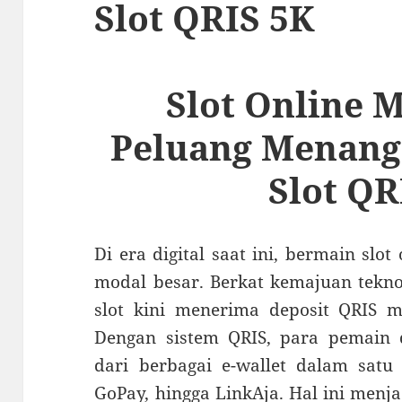
Slot QRIS 5K
Slot Online M
Peluang Menang
Slot QR
Di era digital saat ini, bermain slo
modal besar. Berkat kemajuan tekno
slot kini menerima deposit QRIS m
Dengan sistem QRIS, para pemain
dari berbagai e-wallet dalam satu
GoPay, hingga LinkAja. Hal ini menja