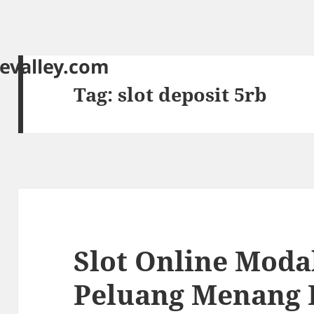
evalley.com
Tag:
slot deposit 5rb
Slot Online Modal
Peluang Menang 