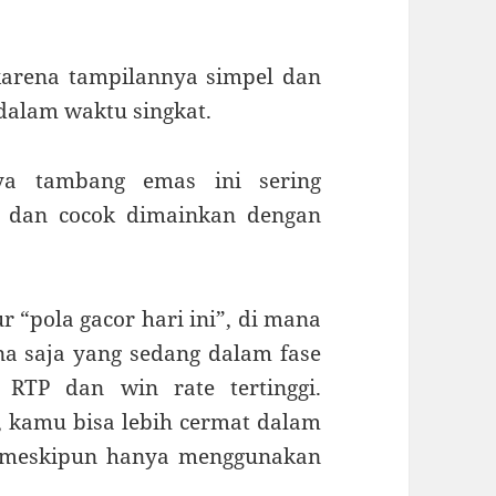
arena tampilannya simpel dan
alam waktu singkat.
ya tambang emas ini sering
 dan cocok dimainkan dengan
r “pola gacor hari ini”, di mana
na saja yang sedang dalam fase
RTP dan win rate tertinggi.
 kamu bisa lebih cermat dalam
 meskipun hanya menggunakan