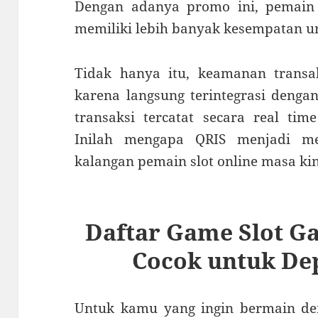
Dengan adanya promo ini, pemain
memiliki lebih banyak kesempatan u
Tidak hanya itu, keamanan transak
karena langsung terintegrasi dengan
transaksi tercatat secara real tim
Inilah mengapa QRIS menjadi me
kalangan pemain slot online masa kin
Daftar Game Slot Ga
Cocok untuk Dep
Untuk kamu yang ingin bermain de