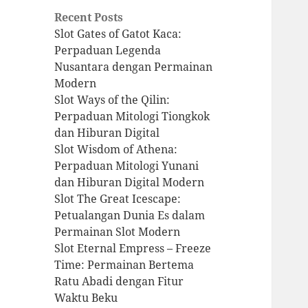
Recent Posts
Slot Gates of Gatot Kaca:
Perpaduan Legenda
Nusantara dengan Permainan
Modern
Slot Ways of the Qilin:
Perpaduan Mitologi Tiongkok
dan Hiburan Digital
Slot Wisdom of Athena:
Perpaduan Mitologi Yunani
dan Hiburan Digital Modern
Slot The Great Icescape:
Petualangan Dunia Es dalam
Permainan Slot Modern
Slot Eternal Empress – Freeze
Time: Permainan Bertema
Ratu Abadi dengan Fitur
Waktu Beku