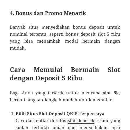
4. Bonus dan Promo Menarik
Banyak situs menyediakan bonus deposit untuk
nominal tertentu, seperti bonus deposit slot 5 ribu
yang bisa menambah modal bermain dengan
mudah.
Cara Memulai Bermain Slot
dengan Deposit 5 Ribu
Bagi Anda yang tertarik untuk mencoba
slot 5k
,
berikut langkah-langkah mudah untuk memulai:
Pilih Situs Slot Deposit QRIS Terpercaya
Cari dan daftar di situs
slot depo 5k
resmi yang
sudah terbukti aman dan menyediakan opsi