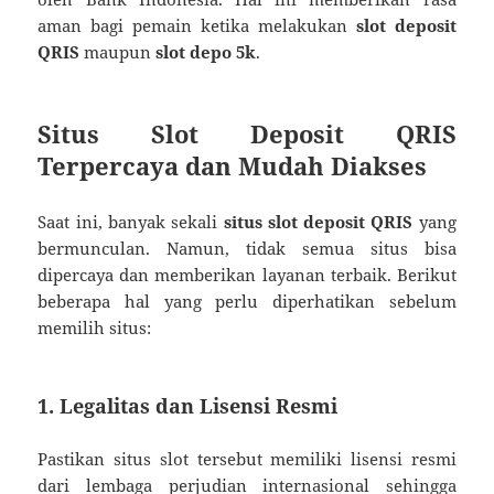
aman bagi pemain ketika melakukan
slot deposit
QRIS
maupun
slot depo 5k
.
Situs Slot Deposit QRIS
Terpercaya dan Mudah Diakses
Saat ini, banyak sekali
situs slot deposit QRIS
yang
bermunculan. Namun, tidak semua situs bisa
dipercaya dan memberikan layanan terbaik. Berikut
beberapa hal yang perlu diperhatikan sebelum
memilih situs:
1. Legalitas dan Lisensi Resmi
Pastikan situs slot tersebut memiliki lisensi resmi
dari lembaga perjudian internasional sehingga