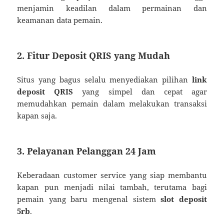
menjamin keadilan dalam permainan dan
keamanan data pemain.
2. Fitur Deposit QRIS yang Mudah
Situs yang bagus selalu menyediakan pilihan
link
deposit QRIS
yang simpel dan cepat agar
memudahkan pemain dalam melakukan transaksi
kapan saja.
3. Pelayanan Pelanggan 24 Jam
Keberadaan customer service yang siap membantu
kapan pun menjadi nilai tambah, terutama bagi
pemain yang baru mengenal sistem
slot deposit
5rb
.