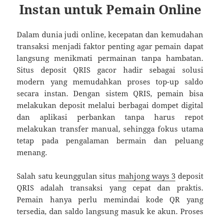
Instan untuk Pemain Online
Dalam dunia judi online, kecepatan dan kemudahan
transaksi menjadi faktor penting agar pemain dapat
langsung menikmati permainan tanpa hambatan.
Situs deposit QRIS gacor hadir sebagai solusi
modern yang memudahkan proses top-up saldo
secara instan. Dengan sistem QRIS, pemain bisa
melakukan deposit melalui berbagai dompet digital
dan aplikasi perbankan tanpa harus repot
melakukan transfer manual, sehingga fokus utama
tetap pada pengalaman bermain dan peluang
menang.
Salah satu keunggulan situs
mahjong ways 3
deposit
QRIS adalah transaksi yang cepat dan praktis.
Pemain hanya perlu memindai kode QR yang
tersedia, dan saldo langsung masuk ke akun. Proses