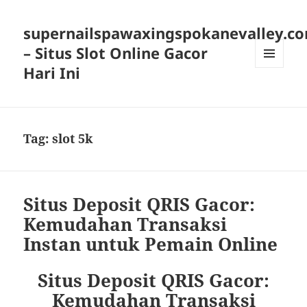
supernailspawaxingspokanevalley.c
– Situs Slot Online Gacor
Hari Ini
MENU
DAN
WIDGET
Tag:
slot 5k
Situs Deposit QRIS Gacor:
Kemudahan Transaksi
Instan untuk Pemain Online
Situs Deposit QRIS Gacor:
Kemudahan Transaksi