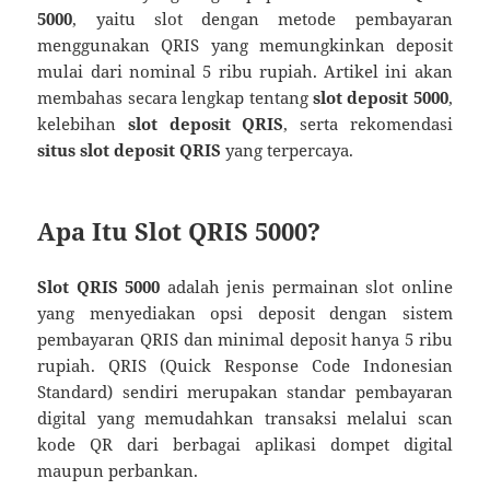
5000
, yaitu slot dengan metode pembayaran
menggunakan QRIS yang memungkinkan deposit
mulai dari nominal 5 ribu rupiah. Artikel ini akan
membahas secara lengkap tentang
slot deposit 5000
,
kelebihan
slot deposit QRIS
, serta rekomendasi
situs slot deposit QRIS
yang terpercaya.
Apa Itu Slot QRIS 5000?
Slot QRIS 5000
adalah jenis permainan slot online
yang menyediakan opsi deposit dengan sistem
pembayaran QRIS dan minimal deposit hanya 5 ribu
rupiah. QRIS (Quick Response Code Indonesian
Standard) sendiri merupakan standar pembayaran
digital yang memudahkan transaksi melalui scan
kode QR dari berbagai aplikasi dompet digital
maupun perbankan.