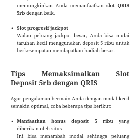
memungkinkan Anda memanfaatkan
slot QRIS
5rb
dengan baik.
Slot progresif jackpot
Walau peluang jackpot besar, Anda bisa mulai
taruhan kecil menggunakan deposit 5 ribu untuk
berkesempatan mendapatkan hadiah besar.
Tips Memaksimalkan Slot
Deposit 5rb dengan QRIS
Agar pengalaman bermain Anda dengan modal kecil
semakin optimal, coba beberapa tips berikut:
Manfaatkan bonus deposit 5 ribu
yang
diberikan oleh situs.
Ini bisa menambah modal sehingga peluang