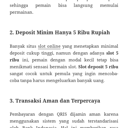
sehingga pemain bisa langsung memulai
permainan.
2. Deposit Minim Hanya 5 Ribu Rupiah
Banyak situs
slot online
yang menetapkan minimal
deposit cukup tinggi, namun dengan adanya
slot 5
ribu
ini, pemain dengan modal kecil tetap bisa
menikmati sensasi bermain slot.
Slot deposit 5 ribu
sangat cocok untuk pemula yang ingin mencoba-
coba tanpa harus mengeluarkan banyak uang.
3. Transaksi Aman dan Terpercaya
Pembayaran dengan QRIS dijamin aman karena
menggunakan sistem yang sudah terstandarisasi
oleh Bank Indonesia. Hal ini memberikan rasa