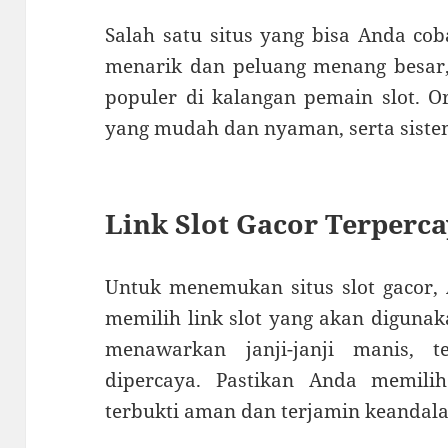
Salah satu situs yang bisa Anda cob
menarik dan peluang menang besar,
populer di kalangan pemain slot. O
yang mudah dan nyaman, serta siste
Link Slot Gacor Terperc
Untuk menemukan situs slot gacor, 
memilih link slot yang akan digunaka
menawarkan janji-janji manis, 
dipercaya. Pastikan Anda memili
terbukti aman dan terjamin keandal