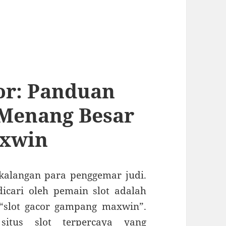
cor: Panduan
Menang Besar
xwin
 kalangan para penggemar judi.
dicari oleh pemain slot adalah
“slot gacor gampang maxwin”.
itus slot terpercaya yang