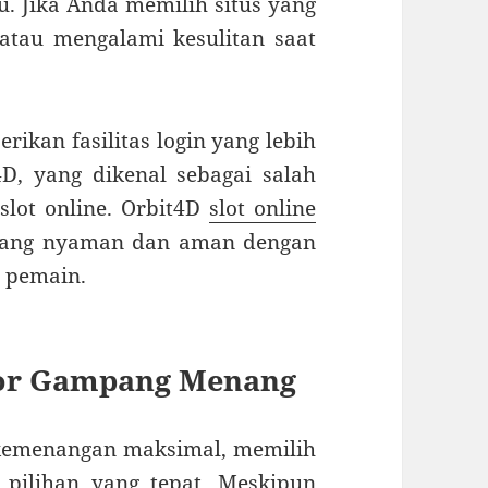
u. Jika Anda memilih situs yang
 atau mengalami kesulitan saat
erikan fasilitas login yang lebih
D, yang dikenal sebagai salah
slot online. Orbit4D
slot online
yang nyaman dan aman dengan
a pemain.
cor Gampang Menang
kemenangan maksimal, memilih
pilihan yang tepat. Meskipun