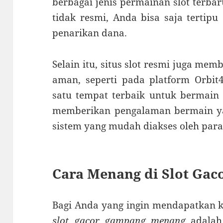
berbagai jenis permainan slot terbar
tidak resmi, Anda bisa saja tertipu
penarikan dana.
Selain itu, situs slot resmi juga memb
aman, seperti pada platform Orbit4
satu tempat terbaik untuk bermain 
memberikan pengalaman bermain 
sistem yang mudah diakses oleh par
Cara Menang di Slot Ga
Bagi Anda yang ingin mendapatkan 
slot gacor gampang menang
adalah 