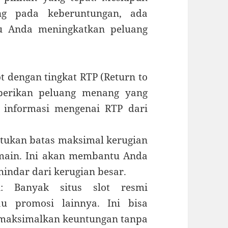
ng pada keberuntungan, ada
u Anda meningkatkan peluang
ot dengan tingkat RTP (Return to
mberikan peluang menang yang
i informasi mengenai RTP dari
tukan batas maksimal kerugian
main. Ini akan membantu Anda
hindar dari kerugian besar.
: Banyak situs slot resmi
 promosi lainnya. Ini bisa
maksimalkan keuntungan tanpa