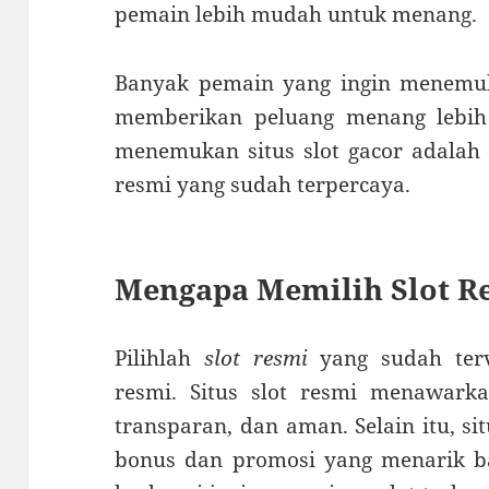
pemain lebih mudah untuk menang.
Banyak pemain yang ingin menemuka
memberikan peluang menang lebih t
menemukan situs slot gacor adalah 
resmi yang sudah terpercaya.
Mengapa Memilih Slot R
Pilihlah
slot resmi
yang sudah terve
resmi. Situs slot resmi menawarka
transparan, dan aman. Selain itu, s
bonus dan promosi yang menarik b