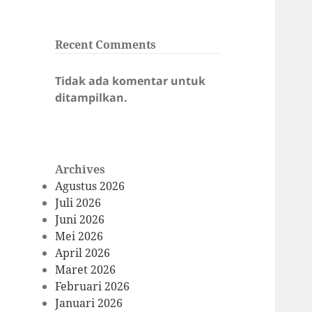
Recent Comments
Tidak ada komentar untuk
ditampilkan.
Archives
Agustus 2026
Juli 2026
Juni 2026
Mei 2026
April 2026
Maret 2026
Februari 2026
Januari 2026