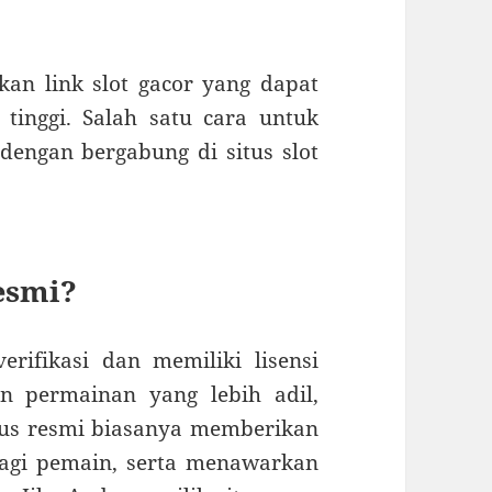
n link slot gacor yang dapat
inggi. Salah satu cara untuk
dengan bergabung di situs slot
esmi?
rifikasi dan memiliki lisensi
n permainan yang lebih adil,
itus resmi biasanya memberikan
agi pemain, serta menawarkan