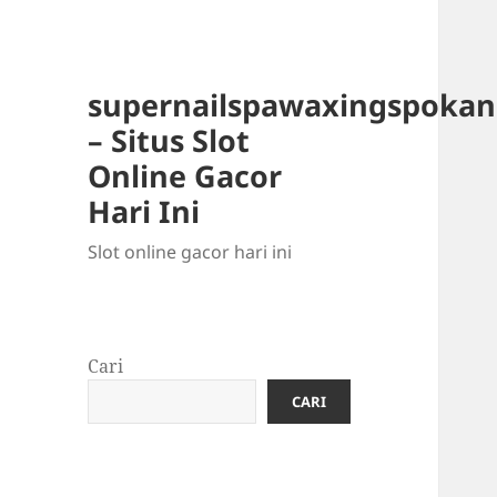
supernailspawaxingspokan
– Situs Slot
Online Gacor
Hari Ini
Slot online gacor hari ini
Cari
CARI