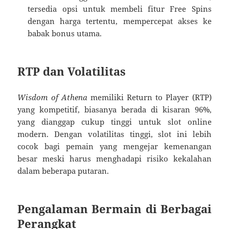
tersedia opsi untuk membeli fitur Free Spins
dengan harga tertentu, mempercepat akses ke
babak bonus utama.
RTP dan Volatilitas
Wisdom of Athena
memiliki Return to Player (RTP)
yang kompetitif, biasanya berada di kisaran 96%,
yang dianggap cukup tinggi untuk slot online
modern. Dengan volatilitas tinggi, slot ini lebih
cocok bagi pemain yang mengejar kemenangan
besar meski harus menghadapi risiko kekalahan
dalam beberapa putaran.
Pengalaman Bermain di Berbagai
Perangkat