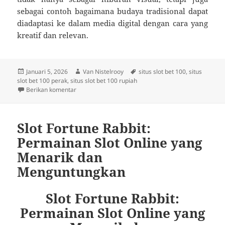
sebagai contoh bagaimana budaya tradisional dapat
diadaptasi ke dalam media digital dengan cara yang
kreatif dan relevan.
Diposkan
Penulis
Tag
Januari 5, 2026
Van Nistelrooy
situs slot bet 100
,
situs
pada
slot bet 100 perak
,
situs slot bet 100 rupiah
untuk Slot Mahjong Wins 3 – Black Scatter
Berikan komentar
Slot Fortune Rabbit:
Permainan Slot Online yang
Menarik dan
Menguntungkan
Slot Fortune Rabbit:
Permainan Slot Online yang