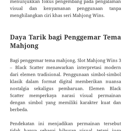
menunjukkan fokus pengembang pada pengalaman
visual dan kenyamanan penggunaan tanpa
menghilangkan ciri khas seri Mahjong Wins.
Daya Tarik bagi Penggemar Tema
Mahjong
Bagi penggemar tema mahjong, Slot Mahjong Wins 3
– Black Scatter menawarkan interpretasi modern
dari elemen tradisional. Penggunaan simbol-simbol
klasik dalam format digital memberikan nuansa
nostalgia sekaligus pembaruan. Elemen Black
Scatter memperkaya narasi visual permainan
dengan simbol yang memiliki karakter kuat dan
berbeda.
Pendekatan ini menjadikan permainan tersebut
tidak hanya sebagai hiburan visual, tetapi juga