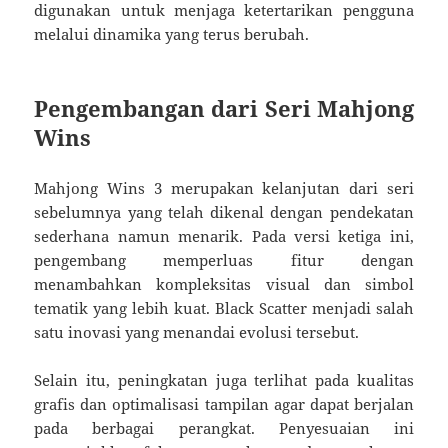
digunakan untuk menjaga ketertarikan pengguna
melalui dinamika yang terus berubah.
Pengembangan dari Seri Mahjong
Wins
Mahjong Wins 3 merupakan kelanjutan dari seri
sebelumnya yang telah dikenal dengan pendekatan
sederhana namun menarik. Pada versi ketiga ini,
pengembang memperluas fitur dengan
menambahkan kompleksitas visual dan simbol
tematik yang lebih kuat. Black Scatter menjadi salah
satu inovasi yang menandai evolusi tersebut.
Selain itu, peningkatan juga terlihat pada kualitas
grafis dan optimalisasi tampilan agar dapat berjalan
pada berbagai perangkat. Penyesuaian ini