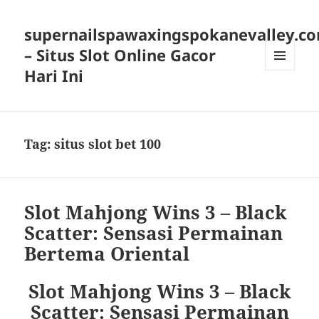
supernailspawaxingspokanevalley.c
– Situs Slot Online Gacor
Hari Ini
MENU
DAN
WIDGET
Tag:
situs slot bet 100
Slot Mahjong Wins 3 – Black
Scatter: Sensasi Permainan
Bertema Oriental
Slot Mahjong Wins 3 – Black
Scatter: Sensasi Permainan