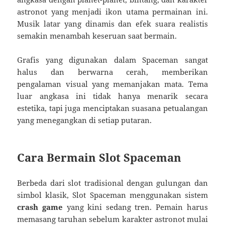
astronot yang menjadi ikon utama permainan ini.
Musik latar yang dinamis dan efek suara realistis
semakin menambah keseruan saat bermain.
Grafis yang digunakan dalam Spaceman sangat
halus dan berwarna cerah, memberikan
pengalaman visual yang memanjakan mata. Tema
luar angkasa ini tidak hanya menarik secara
estetika, tapi juga menciptakan suasana petualangan
yang menegangkan di setiap putaran.
Cara Bermain Slot Spaceman
Berbeda dari slot tradisional dengan gulungan dan
simbol klasik, Slot Spaceman menggunakan sistem
crash game
yang kini sedang tren. Pemain harus
memasang taruhan sebelum karakter astronot mulai