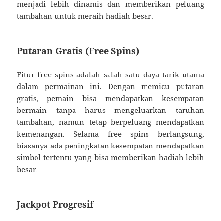
menjadi lebih dinamis dan memberikan peluang
tambahan untuk meraih hadiah besar.
Putaran Gratis (Free Spins)
Fitur free spins adalah salah satu daya tarik utama
dalam permainan ini. Dengan memicu putaran
gratis, pemain bisa mendapatkan kesempatan
bermain tanpa harus mengeluarkan taruhan
tambahan, namun tetap berpeluang mendapatkan
kemenangan. Selama free spins berlangsung,
biasanya ada peningkatan kesempatan mendapatkan
simbol tertentu yang bisa memberikan hadiah lebih
besar.
Jackpot Progresif