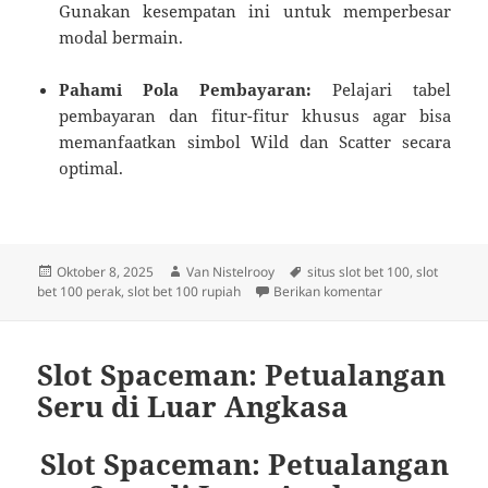
Gunakan kesempatan ini untuk memperbesar
modal bermain.
Pahami Pola Pembayaran:
Pelajari tabel
pembayaran dan fitur-fitur khusus agar bisa
memanfaatkan simbol Wild dan Scatter secara
optimal.
Diposkan
Penulis
Tag
Oktober 8, 2025
Van Nistelrooy
situs slot bet 100
,
slot
pada
untuk Slot Fortu
bet 100 perak
,
slot bet 100 rupiah
Berikan komentar
Slot Spaceman: Petualangan
Seru di Luar Angkasa
Slot Spaceman: Petualangan