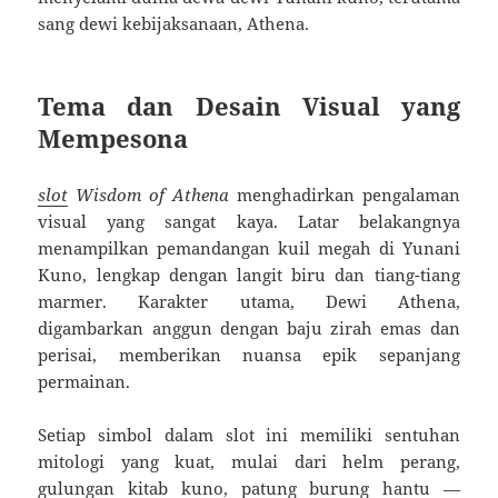
sang dewi kebijaksanaan, Athena.
Tema dan Desain Visual yang
Mempesona
slot
Wisdom of Athena
menghadirkan pengalaman
visual yang sangat kaya. Latar belakangnya
menampilkan pemandangan kuil megah di Yunani
Kuno, lengkap dengan langit biru dan tiang-tiang
marmer. Karakter utama, Dewi Athena,
digambarkan anggun dengan baju zirah emas dan
perisai, memberikan nuansa epik sepanjang
permainan.
Setiap simbol dalam slot ini memiliki sentuhan
mitologi yang kuat, mulai dari helm perang,
gulungan kitab kuno, patung burung hantu —