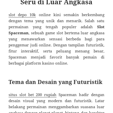
Seru di Luar Angkasa
slot depo 10k
online kini semakin berkembang
dengan tema yang unik dan menarik. Salah satu
permainan yang tengah populer adalah
Slot
Spaceman
, sebuah game slot bertema luar angkasa
yang menawarkan sensasi berbeda bagi para
penggemar judi online. Dengan tampilan futuristik,
fitur interaktif, serta peluang menang besar,
Spaceman menjadi favorit banyak pemain di
berbagai platform kasino online.
Tema dan Desain yang Futuristik
situs slot bet 200 rupiah
Spaceman hadir dengan
desain visual yang modern dan futuristik. Latar
belakang permainan menggambarkan suasana luar
angkasa dengan planet-planet, bintang, dan karakter