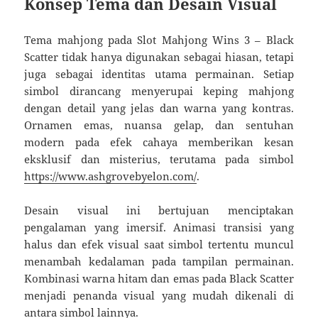
Konsep Tema dan Desain Visual
Tema mahjong pada Slot Mahjong Wins 3 – Black
Scatter tidak hanya digunakan sebagai hiasan, tetapi
juga sebagai identitas utama permainan. Setiap
simbol dirancang menyerupai keping mahjong
dengan detail yang jelas dan warna yang kontras.
Ornamen emas, nuansa gelap, dan sentuhan
modern pada efek cahaya memberikan kesan
eksklusif dan misterius, terutama pada simbol
https://www.ashgrovebyelon.com/
.
Desain visual ini bertujuan menciptakan
pengalaman yang imersif. Animasi transisi yang
halus dan efek visual saat simbol tertentu muncul
menambah kedalaman pada tampilan permainan.
Kombinasi warna hitam dan emas pada Black Scatter
menjadi penanda visual yang mudah dikenali di
antara simbol lainnya.