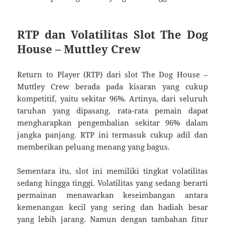
RTP dan Volatilitas Slot The Dog
House – Muttley Crew
Return to Player (RTP) dari slot The Dog House –
Muttley Crew berada pada kisaran yang cukup
kompetitif, yaitu sekitar 96%. Artinya, dari seluruh
taruhan yang dipasang, rata-rata pemain dapat
mengharapkan pengembalian sekitar 96% dalam
jangka panjang. RTP ini termasuk cukup adil dan
memberikan peluang menang yang bagus.
Sementara itu, slot ini memiliki tingkat volatilitas
sedang hingga tinggi. Volatilitas yang sedang berarti
permainan menawarkan keseimbangan antara
kemenangan kecil yang sering dan hadiah besar
yang lebih jarang. Namun dengan tambahan fitur