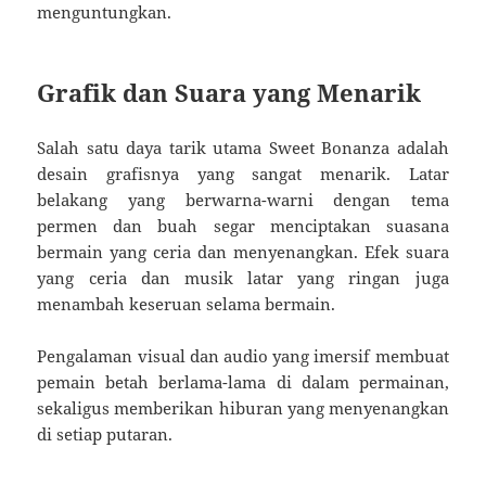
menguntungkan.
Grafik dan Suara yang Menarik
Salah satu daya tarik utama Sweet Bonanza adalah
desain grafisnya yang sangat menarik. Latar
belakang yang berwarna-warni dengan tema
permen dan buah segar menciptakan suasana
bermain yang ceria dan menyenangkan. Efek suara
yang ceria dan musik latar yang ringan juga
menambah keseruan selama bermain.
Pengalaman visual dan audio yang imersif membuat
pemain betah berlama-lama di dalam permainan,
sekaligus memberikan hiburan yang menyenangkan
di setiap putaran.