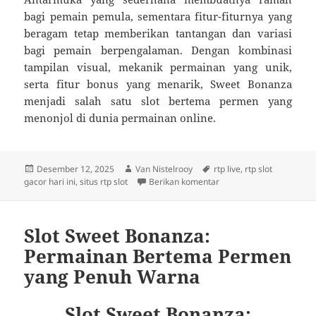
bagi pemain pemula, sementara fitur-fiturnya yang
beragam tetap memberikan tantangan dan variasi
bagi pemain berpengalaman. Dengan kombinasi
tampilan visual, mekanik permainan yang unik,
serta fitur bonus yang menarik, Sweet Bonanza
menjadi salah satu slot bertema permen yang
menonjol di dunia permainan online.
Diposkan
Penulis
Tag
Desember 12, 2025
Van Nistelrooy
rtp live
,
rtp slot
pada
untuk Slot Sweet Bonan
gacor hari ini
,
situs rtp slot
Berikan komentar
Slot Sweet Bonanza:
Permainan Bertema Permen
yang Penuh Warna
Slot Sweet Bonanza: