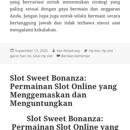
yang bervariasi untuk menemukan strategi yang
paling sesuai dengan gaya bermain dan anggaran
Anda. Jangan lupa juga untuk selalu bermain secara
bertanggung jawab dan tidak terbawa emosi saat
mengalami kekalahan.
Diposkan
Penulis
Tag
September 13, 2025
Van Nistelrooy
rtp live
,
rtp slot
pada
untuk Slot The Dog Hou
gacor hari ini
,
situs rtp slot
Berikan komentar
Slot Sweet Bonanza:
Permainan Slot Online yang
Menggemaskan dan
Menguntungkan
Slot Sweet Bonanza:
Permainan Slot Online yang