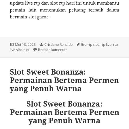
update live rtp dan slot rtp hari ini untuk membantu
pemain lain menemukan peluang terbaik dalam
bermain slot gacor.
Diposkan
Penulis
Tag
Mei 18, 2026
Cristiano Ronaldo
live rtp slot
,
rtp live
,
rtp
pada
untuk RTP Slot Live Hari Ini: Panduan R
live slot
,
slot
Berikan komentar
Slot Sweet Bonanza:
Permainan Bertema Permen
yang Penuh Warna
Slot Sweet Bonanza:
Permainan Bertema Permen
yang Penuh Warna