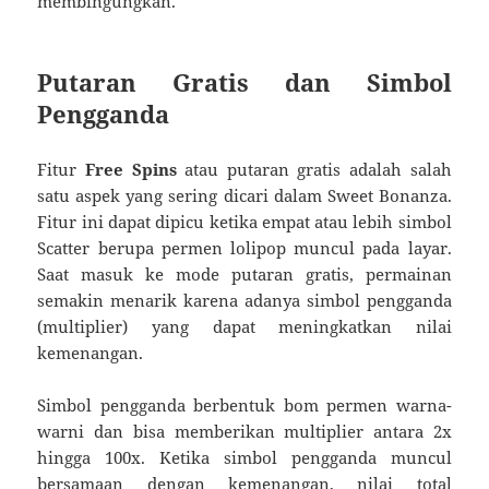
membingungkan.
Putaran Gratis dan Simbol
Pengganda
Fitur
Free Spins
atau putaran gratis adalah salah
satu aspek yang sering dicari dalam Sweet Bonanza.
Fitur ini dapat dipicu ketika empat atau lebih simbol
Scatter berupa permen lolipop muncul pada layar.
Saat masuk ke mode putaran gratis, permainan
semakin menarik karena adanya simbol pengganda
(multiplier) yang dapat meningkatkan nilai
kemenangan.
Simbol pengganda berbentuk bom permen warna-
warni dan bisa memberikan multiplier antara 2x
hingga 100x. Ketika simbol pengganda muncul
bersamaan dengan kemenangan, nilai total