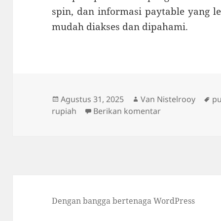
spin, dan informasi paytable yang 
mudah diakses dan dipahami.
Diposkan
Penulis
Ta
Agustus 31, 2025
Van Nistelrooy
pu
pada
untuk Slot Mahjo
rupiah
Berikan komentar
Dengan bangga bertenaga WordPress