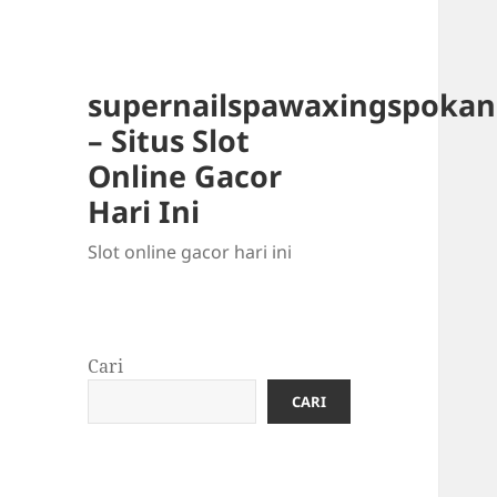
supernailspawaxingspokan
– Situs Slot
Online Gacor
Hari Ini
Slot online gacor hari ini
Cari
CARI