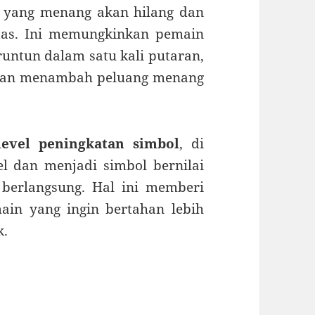
l yang menang akan hilang dan
atas. Ini memungkinkan pemain
ntun dalam satu kali putaran,
dan menambah peluang menang
level peningkatan simbol
, di
l dan menjadi simbol bernilai
 berlangsung. Hal ini memberi
ain yang ingin bertahan lebih
k.