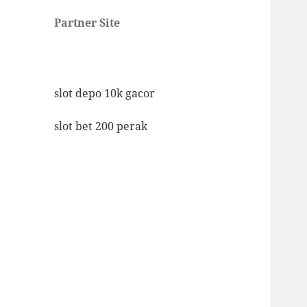
Partner Site
slot depo 10k gacor
slot bet 200 perak