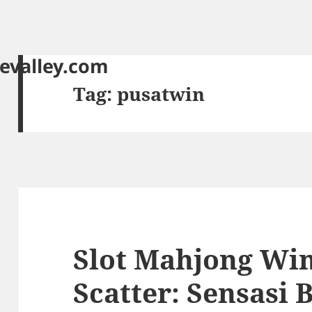
evalley.com
Tag:
pusatwin
Slot Mahjong Win
Scatter: Sensasi 