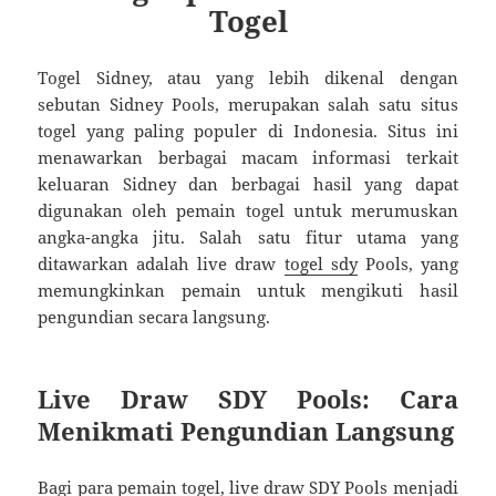
Togel
Togel Sidney, atau yang lebih dikenal dengan
sebutan Sidney Pools, merupakan salah satu situs
togel yang paling populer di Indonesia. Situs ini
menawarkan berbagai macam informasi terkait
keluaran Sidney dan berbagai hasil yang dapat
digunakan oleh pemain togel untuk merumuskan
angka-angka jitu. Salah satu fitur utama yang
ditawarkan adalah live draw
togel sdy
Pools, yang
memungkinkan pemain untuk mengikuti hasil
pengundian secara langsung.
Live Draw SDY Pools: Cara
Menikmati Pengundian Langsung
Bagi para pemain togel, live draw SDY Pools menjadi