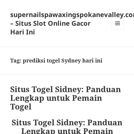
supernailspawaxingspokanevalley.c
– Situs Slot Online Gacor
Hari Ini
MENU
DAN
WIDGET
Tag:
prediksi togel Sydney hari ini
Situs Togel Sidney: Panduan
Lengkap untuk Pemain
Togel
Situs Togel Sidney: Panduan
Lengkap untuk Pemain