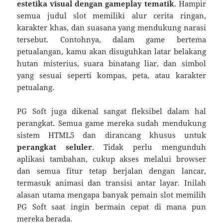
estetika visual dengan gameplay tematik
. Hampir
semua judul slot memiliki alur cerita ringan,
karakter khas, dan suasana yang mendukung narasi
tersebut. Contohnya, dalam game bertema
petualangan, kamu akan disuguhkan latar belakang
hutan misterius, suara binatang liar, dan simbol
yang sesuai seperti kompas, peta, atau karakter
petualang.
PG Soft juga dikenal sangat fleksibel dalam hal
perangkat. Semua game mereka sudah mendukung
sistem HTML5 dan dirancang khusus untuk
perangkat seluler
. Tidak perlu mengunduh
aplikasi tambahan, cukup akses melalui browser
dan semua fitur tetap berjalan dengan lancar,
termasuk animasi dan transisi antar layar. Inilah
alasan utama mengapa banyak pemain slot memilih
PG Soft saat ingin bermain cepat di mana pun
mereka berada.