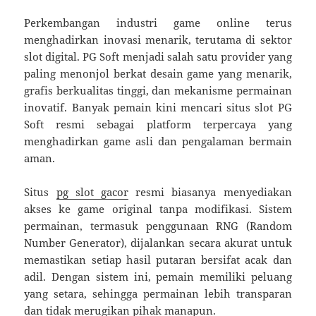
Perkembangan industri game online terus
menghadirkan inovasi menarik, terutama di sektor
slot digital. PG Soft menjadi salah satu provider yang
paling menonjol berkat desain game yang menarik,
grafis berkualitas tinggi, dan mekanisme permainan
inovatif. Banyak pemain kini mencari situs slot PG
Soft resmi sebagai platform terpercaya yang
menghadirkan game asli dan pengalaman bermain
aman.
Situs
pg slot gacor
resmi biasanya menyediakan
akses ke game original tanpa modifikasi. Sistem
permainan, termasuk penggunaan RNG (Random
Number Generator), dijalankan secara akurat untuk
memastikan setiap hasil putaran bersifat acak dan
adil. Dengan sistem ini, pemain memiliki peluang
yang setara, sehingga permainan lebih transparan
dan tidak merugikan pihak manapun.