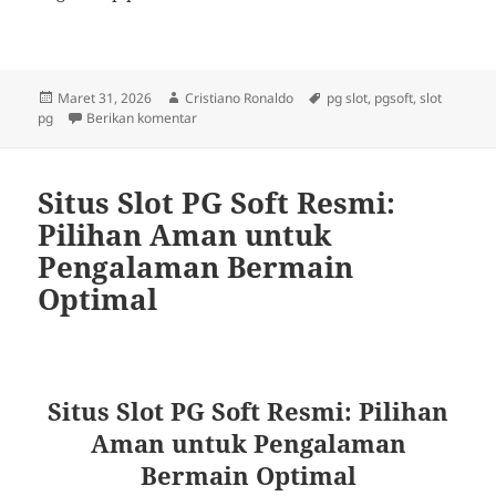
Diposkan
Penulis
Tag
Maret 31, 2026
Cristiano Ronaldo
pg slot
,
pgsoft
,
slot
pada
untuk Situs Slot PG Soft Resmi: Pilihan Tepat 
pg
Berikan komentar
Situs Slot PG Soft Resmi:
Pilihan Aman untuk
Pengalaman Bermain
Optimal
Situs Slot PG Soft Resmi: Pilihan
Aman untuk Pengalaman
Bermain Optimal