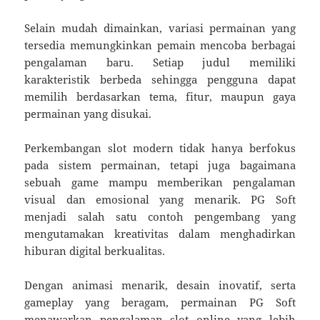
Selain mudah dimainkan, variasi permainan yang
tersedia memungkinkan pemain mencoba berbagai
pengalaman baru. Setiap judul memiliki
karakteristik berbeda sehingga pengguna dapat
memilih berdasarkan tema, fitur, maupun gaya
permainan yang disukai.
Perkembangan slot modern tidak hanya berfokus
pada sistem permainan, tetapi juga bagaimana
sebuah game mampu memberikan pengalaman
visual dan emosional yang menarik. PG Soft
menjadi salah satu contoh pengembang yang
mengutamakan kreativitas dalam menghadirkan
hiburan digital berkualitas.
Dengan animasi menarik, desain inovatif, serta
gameplay yang beragam, permainan PG Soft
menawarkan pengalaman slot online yang lebih