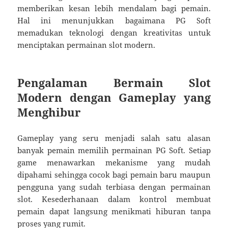
memberikan kesan lebih mendalam bagi pemain.
Hal ini menunjukkan bagaimana PG Soft
memadukan teknologi dengan kreativitas untuk
menciptakan permainan slot modern.
Pengalaman Bermain Slot
Modern dengan Gameplay yang
Menghibur
Gameplay yang seru menjadi salah satu alasan
banyak pemain memilih permainan PG Soft. Setiap
game menawarkan mekanisme yang mudah
dipahami sehingga cocok bagi pemain baru maupun
pengguna yang sudah terbiasa dengan permainan
slot. Kesederhanaan dalam kontrol membuat
pemain dapat langsung menikmati hiburan tanpa
proses yang rumit.