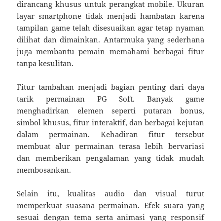
dirancang khusus untuk perangkat mobile. Ukuran
layar smartphone tidak menjadi hambatan karena
tampilan game telah disesuaikan agar tetap nyaman
dilihat dan dimainkan. Antarmuka yang sederhana
juga membantu pemain memahami berbagai fitur
tanpa kesulitan.
Fitur tambahan menjadi bagian penting dari daya
tarik permainan PG Soft. Banyak game
menghadirkan elemen seperti putaran bonus,
simbol khusus, fitur interaktif, dan berbagai kejutan
dalam permainan. Kehadiran fitur tersebut
membuat alur permainan terasa lebih bervariasi
dan memberikan pengalaman yang tidak mudah
membosankan.
Selain itu, kualitas audio dan visual turut
memperkuat suasana permainan. Efek suara yang
sesuai dengan tema serta animasi yang responsif