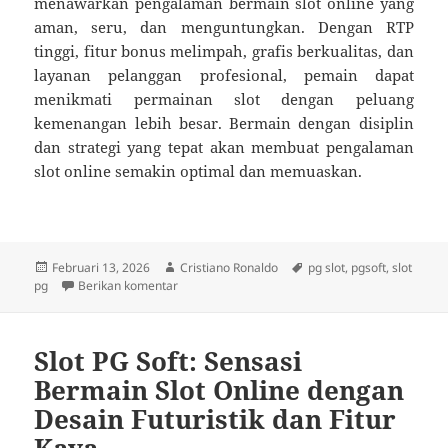
menawarkan pengalaman bermain slot online yang
aman, seru, dan menguntungkan. Dengan RTP
tinggi, fitur bonus melimpah, grafis berkualitas, dan
layanan pelanggan profesional, pemain dapat
menikmati permainan slot dengan peluang
kemenangan lebih besar. Bermain dengan disiplin
dan strategi yang tepat akan membuat pengalaman
slot online semakin optimal dan memuaskan.
Diposkan
Penulis
Tag
Februari 13, 2026
Cristiano Ronaldo
pg slot
,
pgsoft
,
slot
pada
untuk Situs Slot PG Soft Gacor: Pilihan Terbaik un
pg
Berikan komentar
Slot PG Soft: Sensasi
Bermain Slot Online dengan
Desain Futuristik dan Fitur