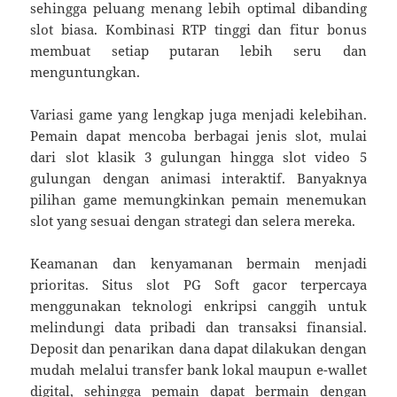
sehingga peluang menang lebih optimal dibanding
slot biasa. Kombinasi RTP tinggi dan fitur bonus
membuat setiap putaran lebih seru dan
menguntungkan.
Variasi game yang lengkap juga menjadi kelebihan.
Pemain dapat mencoba berbagai jenis slot, mulai
dari slot klasik 3 gulungan hingga slot video 5
gulungan dengan animasi interaktif. Banyaknya
pilihan game memungkinkan pemain menemukan
slot yang sesuai dengan strategi dan selera mereka.
Keamanan dan kenyamanan bermain menjadi
prioritas. Situs slot PG Soft gacor terpercaya
menggunakan teknologi enkripsi canggih untuk
melindungi data pribadi dan transaksi finansial.
Deposit dan penarikan dana dapat dilakukan dengan
mudah melalui transfer bank lokal maupun e-wallet
digital, sehingga pemain dapat bermain dengan