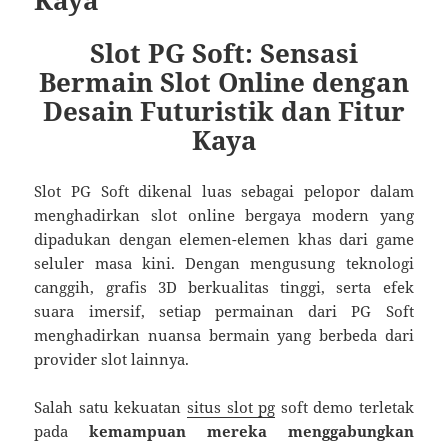
Kaya
Slot PG Soft: Sensasi
Bermain Slot Online dengan
Desain Futuristik dan Fitur
Kaya
Slot PG Soft dikenal luas sebagai pelopor dalam
menghadirkan slot online bergaya modern yang
dipadukan dengan elemen-elemen khas dari game
seluler masa kini. Dengan mengusung teknologi
canggih, grafis 3D berkualitas tinggi, serta efek
suara imersif, setiap permainan dari PG Soft
menghadirkan nuansa bermain yang berbeda dari
provider slot lainnya.
Salah satu kekuatan
situs slot pg
soft demo terletak
pada
kemampuan mereka menggabungkan