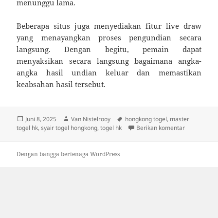
menunggu lama.
Beberapa situs juga menyediakan fitur live draw
yang menayangkan proses pengundian secara
langsung. Dengan begitu, pemain dapat
menyaksikan secara langsung bagaimana angka-
angka hasil undian keluar dan memastikan
keabsahan hasil tersebut.
Diposkan
Penulis
Tag
Juni 8, 2025
Van Nistelrooy
hongkong togel
,
master
pada
untuk Meng
togel hk
,
syair togel hongkong
,
togel hk
Berikan komentar
Dengan bangga bertenaga WordPress