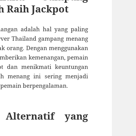
 Raih Jackpot
angan adalah hal yang paling
server Thailand gampang menang
yak orang. Dengan menggunakan
memberikan kemenangan, pemain
ot dan menikmati keuntungan
ah menang ini sering menjadi
 pemain berpengalaman.
 Alternatif yang