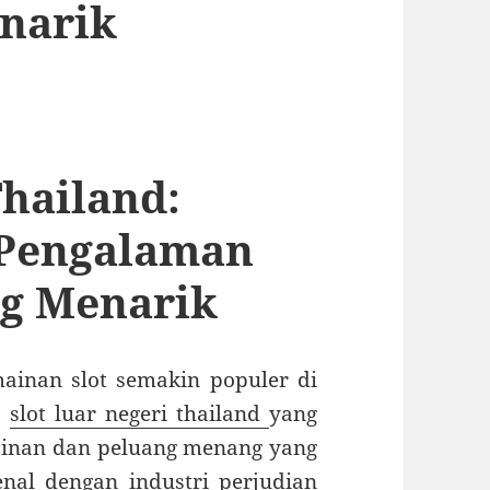
narik
Thailand:
Pengalaman
g Menarik
ainan slot semakin populer di
s
slot luar negeri thailand
yang
inan dan peluang menang yang
enal dengan industri perjudian