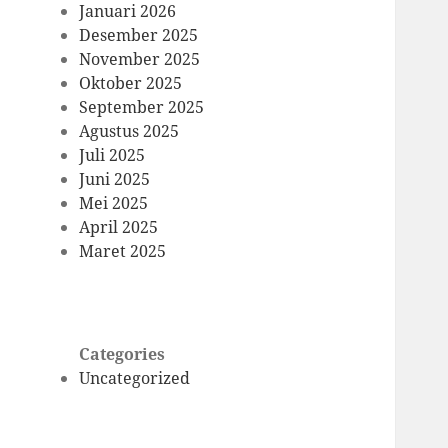
Januari 2026
Desember 2025
November 2025
Oktober 2025
September 2025
Agustus 2025
Juli 2025
Juni 2025
Mei 2025
April 2025
Maret 2025
Categories
Uncategorized