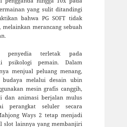
si pengganda hingga 10x pada
ermainan yang sulit ditandingi
buktikan bahwa PG SOFT tidak
, melainkan merancang sebuah
an.
 penyedia terletak pada
 psikologi pemain. Dalam
nya menjual peluang menang,
n budaya melalui desain ubin
gunakan mesin grafis canggih,
i dan animasi berjalan mulus
i perangkat seluler secara
Mahjong Ways 2 tetap menjadi
l slot lainnya yang membanjiri