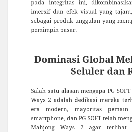
pada integritas ini, dikombinasi
imersif dan efek visual yang taja
sebagai produk unggulan yang memp
pemimpin pasar.
Dominasi Global Mel
Seluler dan 
Salah satu alasan mengapa PG SOFT 
Ways 2 adalah dedikasi mereka terh
era modern, mayoritas pemain 
smartphone, dan PG SOFT telah meng
Mahjong Ways 2 agar terlihat 