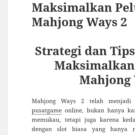
Maksimalkan Pel
Mahjong Ways 2
Strategi dan Tip
Maksimalkan 
Mahjong 
Mahjong Ways 2 telah menjadi 
pusatgame
online, bukan hanya ka
memukau, tetapi juga karena ked
dengan slot biasa yang hanya m