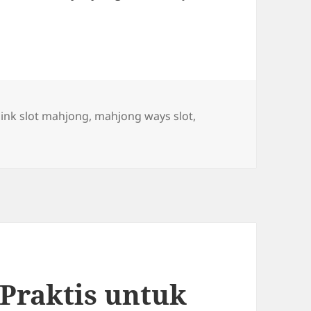
Tag
link slot mahjong
,
mahjong ways slot
,
uk Strategi PG SOFT dalam Mengembangkan Mekanisme M
 Praktis untuk