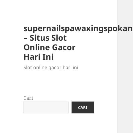
supernailspawaxingspokan
– Situs Slot
Online Gacor
Hari Ini
Slot online gacor hari ini
Cari
CARI