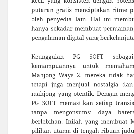
kecil yang konsisten dengan poten
putaran gratis menciptakan ritme p
oleh penyedia lain. Hal ini mem
hanya sekadar membuat permainan
pengalaman digital yang berkelanjut
Keunggulan PG SOFT sebagai
kemampuannya untuk memahami
Mahjong Ways 2, mereka tidak ha
tetapi juga menjual nostalgia da
mahjong yang otentik. Dengan meng
PG SOFT memastikan setiap transis
tanpa mengonsumsi daya batera
berlebihan. Inilah yang membuat 
pilihan utama di tengah ribuan judu