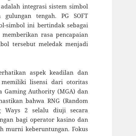
 adalah integrasi sistem simbol
a gulungan tengah. PG SOFT
-simbol ini bertindak sebagai
, memberikan rasa pencapaian
bol tersebut meledak menjadi
erhatikan aspek keadilan dan
emiliki lisensi dari otoritas
lta Gaming Authority (MGA) dan
mastikan bahwa RNG (Random
 Ways 2 selalu diuji secara
ngan bagi operator kasino dan
h murni keberuntungan. Fokus