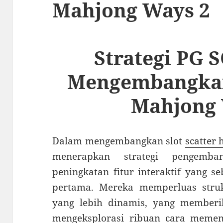
Mahjong Ways 2
Strategi PG 
Mengembangka
Mahjong 
Dalam mengembangkan slot
scatter 
menerapkan strategi pengemb
peningkatan fitur interaktif yang s
pertama. Mereka memperluas stru
yang lebih dinamis, yang member
mengeksplorasi ribuan cara memen