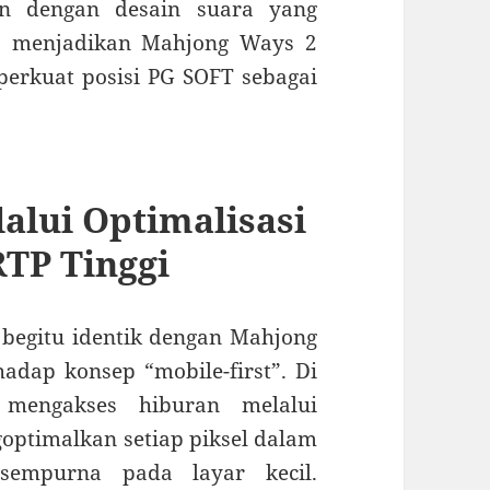
kan dengan desain suara yang
m, menjadikan Mahjong Ways 2
erkuat posisi PG SOFT sebagai
alui Optimalisasi
RTP Tinggi
begitu identik dengan Mahjong
adap konsep “mobile-first”. Di
mengakses hiburan melalui
optimalkan setiap piksel dalam
sempurna pada layar kecil.