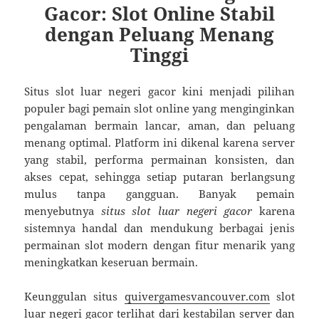
Gacor: Slot Online Stabil
dengan Peluang Menang
Tinggi
Situs slot luar negeri gacor kini menjadi pilihan
populer bagi pemain slot online yang menginginkan
pengalaman bermain lancar, aman, dan peluang
menang optimal. Platform ini dikenal karena server
yang stabil, performa permainan konsisten, dan
akses cepat, sehingga setiap putaran berlangsung
mulus tanpa gangguan. Banyak pemain
menyebutnya
situs slot luar negeri gacor
karena
sistemnya handal dan mendukung berbagai jenis
permainan slot modern dengan fitur menarik yang
meningkatkan keseruan bermain.
Keunggulan situs
quivergamesvancouver.com
slot
luar negeri gacor terlihat dari kestabilan server dan