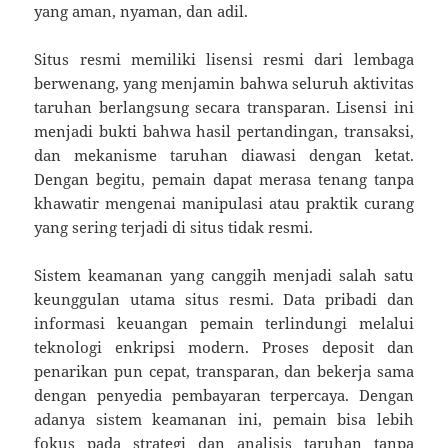
yang aman, nyaman, dan adil.
Situs resmi memiliki lisensi resmi dari lembaga
berwenang, yang menjamin bahwa seluruh aktivitas
taruhan berlangsung secara transparan. Lisensi ini
menjadi bukti bahwa hasil pertandingan, transaksi,
dan mekanisme taruhan diawasi dengan ketat.
Dengan begitu, pemain dapat merasa tenang tanpa
khawatir mengenai manipulasi atau praktik curang
yang sering terjadi di situs tidak resmi.
Sistem keamanan yang canggih menjadi salah satu
keunggulan utama situs resmi. Data pribadi dan
informasi keuangan pemain terlindungi melalui
teknologi enkripsi modern. Proses deposit dan
penarikan pun cepat, transparan, dan bekerja sama
dengan penyedia pembayaran terpercaya. Dengan
adanya sistem keamanan ini, pemain bisa lebih
fokus pada strategi dan analisis taruhan tanpa