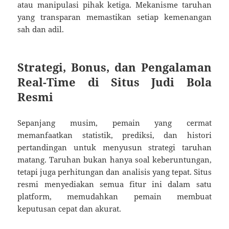
atau manipulasi pihak ketiga. Mekanisme taruhan
yang transparan memastikan setiap kemenangan
sah dan adil.
Strategi, Bonus, dan Pengalaman
Real-Time di Situs Judi Bola
Resmi
Sepanjang musim, pemain yang cermat
memanfaatkan statistik, prediksi, dan histori
pertandingan untuk menyusun strategi taruhan
matang. Taruhan bukan hanya soal keberuntungan,
tetapi juga perhitungan dan analisis yang tepat. Situs
resmi menyediakan semua fitur ini dalam satu
platform, memudahkan pemain membuat
keputusan cepat dan akurat.