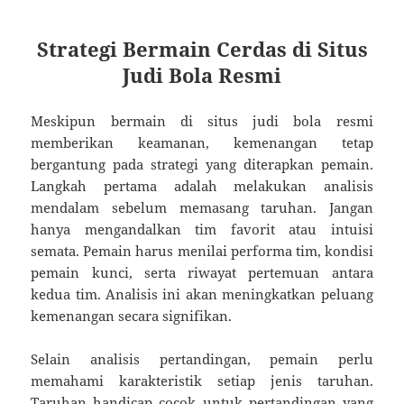
Strategi Bermain Cerdas di Situs
Judi Bola Resmi
Meskipun bermain di situs judi bola resmi
memberikan keamanan, kemenangan tetap
bergantung pada strategi yang diterapkan pemain.
Langkah pertama adalah melakukan analisis
mendalam sebelum memasang taruhan. Jangan
hanya mengandalkan tim favorit atau intuisi
semata. Pemain harus menilai performa tim, kondisi
pemain kunci, serta riwayat pertemuan antara
kedua tim. Analisis ini akan meningkatkan peluang
kemenangan secara signifikan.
Selain analisis pertandingan, pemain perlu
memahami karakteristik setiap jenis taruhan.
Taruhan handicap cocok untuk pertandingan yang