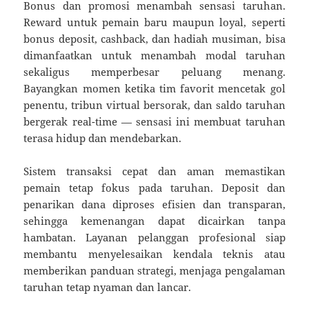
Bonus dan promosi menambah sensasi taruhan.
Reward untuk pemain baru maupun loyal, seperti
bonus deposit, cashback, dan hadiah musiman, bisa
dimanfaatkan untuk menambah modal taruhan
sekaligus memperbesar peluang menang.
Bayangkan momen ketika tim favorit mencetak gol
penentu, tribun virtual bersorak, dan saldo taruhan
bergerak real-time — sensasi ini membuat taruhan
terasa hidup dan mendebarkan.
Sistem transaksi cepat dan aman memastikan
pemain tetap fokus pada taruhan. Deposit dan
penarikan dana diproses efisien dan transparan,
sehingga kemenangan dapat dicairkan tanpa
hambatan. Layanan pelanggan profesional siap
membantu menyelesaikan kendala teknis atau
memberikan panduan strategi, menjaga pengalaman
taruhan tetap nyaman dan lancar.