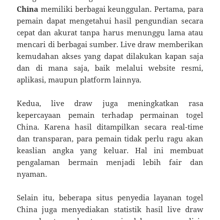
China
memiliki berbagai keunggulan. Pertama, para
pemain dapat mengetahui hasil pengundian secara
cepat dan akurat tanpa harus menunggu lama atau
mencari di berbagai sumber. Live draw memberikan
kemudahan akses yang dapat dilakukan kapan saja
dan di mana saja, baik melalui website resmi,
aplikasi, maupun platform lainnya.
Kedua, live draw juga meningkatkan rasa
kepercayaan pemain terhadap permainan togel
China. Karena hasil ditampilkan secara real-time
dan transparan, para pemain tidak perlu ragu akan
keaslian angka yang keluar. Hal ini membuat
pengalaman bermain menjadi lebih fair dan
nyaman.
Selain itu, beberapa situs penyedia layanan togel
China juga menyediakan statistik hasil live draw