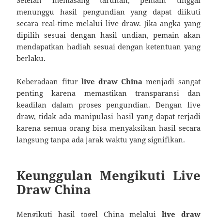
Setelah memasang taruhan, pemain tinggal
menunggu hasil pengundian yang dapat diikuti
secara real-time melalui live draw. Jika angka yang
dipilih sesuai dengan hasil undian, pemain akan
mendapatkan hadiah sesuai dengan ketentuan yang
berlaku.
Keberadaan fitur
live draw China
menjadi sangat
penting karena memastikan transparansi dan
keadilan dalam proses pengundian. Dengan live
draw, tidak ada manipulasi hasil yang dapat terjadi
karena semua orang bisa menyaksikan hasil secara
langsung tanpa ada jarak waktu yang signifikan.
Keunggulan Mengikuti Live
Draw China
Mengikuti hasil togel China melalui
live draw