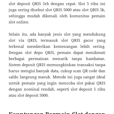
slot deposit QRIS 5rb dengan cepat. Slot 5 ribu ini
juga sering disebut slot QRIS 5000 atau slot QRIS 5k,
sehingga mudah dikenali oleh komunitas pemain
slot online.
Selain itu, ada banyak jenis slot yang mendukung
slot via QRIS, termasuk slot QRIS gacor yang
terkenal memberikan kemenangan lebih sering.
Dengan slot depo QRIS, pemain dapat menikmati
berbagai permainan menarik tanpa hambatan.
Sistem deposit QRIS memungkinkan transaksi tanpa
harus mengisi banyak data, cukup scan QR code dan
saldo langsung masuk. Metode ini juga sangat ideal
untuk pemain yang ingin mencoba slot pakai QRIS
dengan nominal rendah, seperti slot deposit 5 ribu
atau slot deposit 5000.