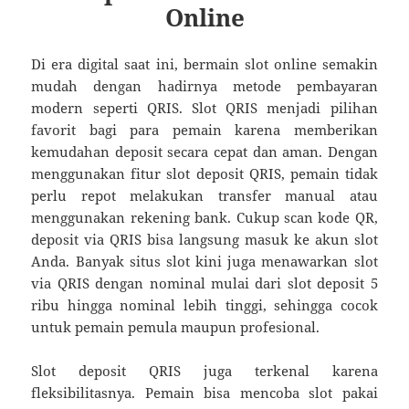
Online
Di era digital saat ini, bermain slot online semakin
mudah dengan hadirnya metode pembayaran
modern seperti QRIS. Slot QRIS menjadi pilihan
favorit bagi para pemain karena memberikan
kemudahan deposit secara cepat dan aman. Dengan
menggunakan fitur slot deposit QRIS, pemain tidak
perlu repot melakukan transfer manual atau
menggunakan rekening bank. Cukup scan kode QR,
deposit via QRIS bisa langsung masuk ke akun slot
Anda. Banyak situs slot kini juga menawarkan slot
via QRIS dengan nominal mulai dari slot deposit 5
ribu hingga nominal lebih tinggi, sehingga cocok
untuk pemain pemula maupun profesional.
Slot deposit QRIS juga terkenal karena
fleksibilitasnya. Pemain bisa mencoba slot pakai