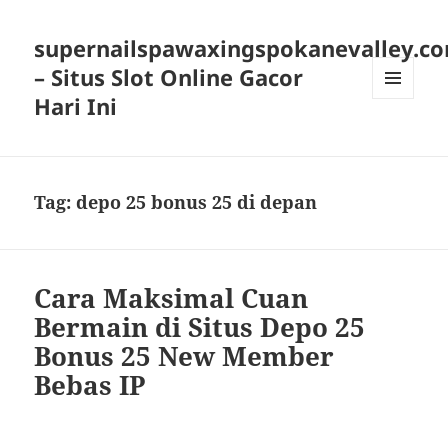
supernailspawaxingspokanevalley.c
– Situs Slot Online Gacor
Hari Ini
MENU
DAN
WIDGET
Tag:
depo 25 bonus 25 di depan
Cara Maksimal Cuan
Bermain di Situs Depo 25
Bonus 25 New Member
Bebas IP