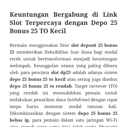
Keuntungan Bergabung di Link
Slot Terpercaya dengan Depo 25
Bonus 25 TO Kecil
Bermain menggunakan fitur
slot deposit 25 bonus
25
memberikan fleksibilitas luar biasa bagi modal
receh untuk bertransformasi menjadi keuntungan
melimpah. Keunggulan utama yang paling diburu
oleh para pencinta
slot dp25
adalah adanya sistem
depo 25 bonus 25 to kecil
atau sering juga disebut
depo 25 bonus 25 to rendah
. Target
turnover
(TO)
yang rendah ini memudahkan pemain untuk
melakukan penarikan dana (
withdraw
) dengan cepat
tanpa harus memutar modal ratusan kali.
Dikombinasikan dengan sistem
depo 25 bonus 25
bebas ip
, para pemain dalam satu jaringan Wi-Fi
atau rumah yang sama kini tidak perlu khawatir