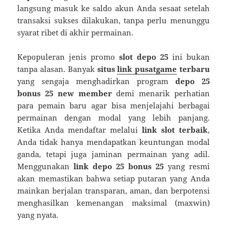
langsung masuk ke saldo akun Anda sesaat setelah
transaksi sukses dilakukan, tanpa perlu menunggu
syarat ribet di akhir permainan.
Kepopuleran jenis promo
slot depo 25
ini bukan
tanpa alasan. Banyak
situs
link pusatgame
terbaru
yang sengaja menghadirkan program
depo 25
bonus 25 new member
demi menarik perhatian
para pemain baru agar bisa menjelajahi berbagai
permainan dengan modal yang lebih panjang.
Ketika Anda mendaftar melalui
link slot terbaik
,
Anda tidak hanya mendapatkan keuntungan modal
ganda, tetapi juga jaminan permainan yang adil.
Menggunakan
link depo 25 bonus 25
yang resmi
akan memastikan bahwa setiap putaran yang Anda
mainkan berjalan transparan, aman, dan berpotensi
menghasilkan kemenangan maksimal (maxwin)
yang nyata.