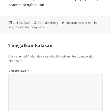
potensi penghasilan.
Diposkan
Penulis
Tag
Juni 26, 2025
Van Nistelrooy
bocoran rtp slot hari ini
pada
live
,
rtp
,
rtp slot pragmatic
Tinggalkan Balasan
Alamat email Anda tidak akan dipublikasikan.
Ruas yang wajib
ditandai
*
KOMENTAR
*