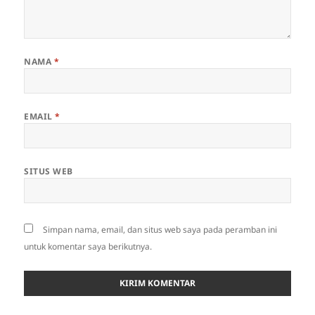
NAMA
*
EMAIL
*
SITUS WEB
Simpan nama, email, dan situs web saya pada peramban ini
untuk komentar saya berikutnya.