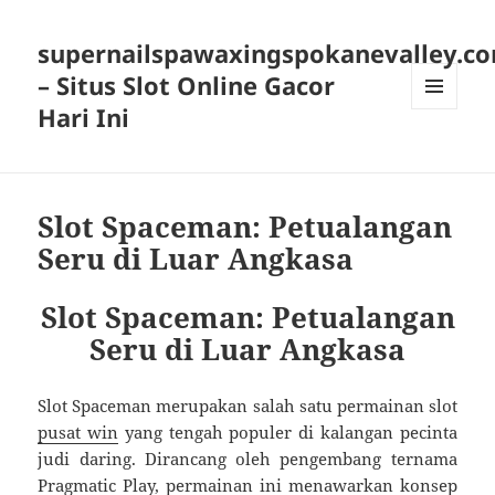
supernailspawaxingspokanevalley.c
– Situs Slot Online Gacor
Hari Ini
MENU
DAN
WIDGET
Slot Spaceman: Petualangan
Seru di Luar Angkasa
Slot Spaceman: Petualangan
Seru di Luar Angkasa
Slot Spaceman merupakan salah satu permainan slot
pusat win
yang tengah populer di kalangan pecinta
judi daring. Dirancang oleh pengembang ternama
Pragmatic Play, permainan ini menawarkan konsep