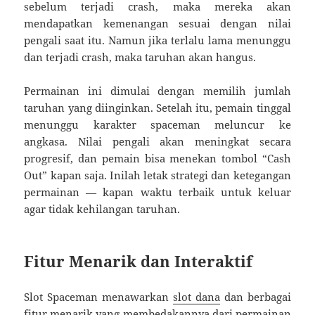
sebelum terjadi crash, maka mereka akan
mendapatkan kemenangan sesuai dengan nilai
pengali saat itu. Namun jika terlalu lama menunggu
dan terjadi crash, maka taruhan akan hangus.
Permainan ini dimulai dengan memilih jumlah
taruhan yang diinginkan. Setelah itu, pemain tinggal
menunggu karakter spaceman meluncur ke
angkasa. Nilai pengali akan meningkat secara
progresif, dan pemain bisa menekan tombol “Cash
Out” kapan saja. Inilah letak strategi dan ketegangan
permainan — kapan waktu terbaik untuk keluar
agar tidak kehilangan taruhan.
Fitur Menarik dan Interaktif
Slot Spaceman menawarkan
slot dana
dan berbagai
fitur menarik yang membedakannya dari permainan