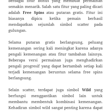
berbagai fitur bonus yang membuat permainan
semakin menarik. Salah satu fitur yang paling dicari
adalah
Free Spins
atau putaran gratis. Fitur ini
biasanya dipicu ketika pemain berhasil
mendapatkan sejumlah simbol scatter pada
gulungan.
Selama putaran gratis berlangsung, peluang
kemenangan sering kali meningkat karena adanya
pengali kemenangan atau fitur tambahan lainnya.
Beberapa versi permainan juga menghadirkan
pengali progresif yang dapat bertambah setiap kali
terjadi kemenangan beruntun selama free spins
berlangsung.
Selain scatter, terdapat juga simbol
Wild
yang
berfungsi menggantikan simbol lain untuk
membantu membentuk kombinasi kemenangan.
Kehadiran simbol wild sangat penting karena dapat