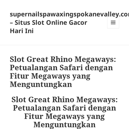
supernailspawaxingspokanevalley.c
– Situs Slot Online Gacor
Hari Ini
MENU
DAN
WIDGET
Slot Great Rhino Megaways:
Petualangan Safari dengan
Fitur Megaways yang
Menguntungkan
Slot Great Rhino Megaways:
Petualangan Safari dengan
Fitur Megaways yang
Menguntungkan