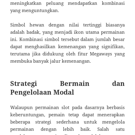
meningkatkan peluang mendapatkan kombinasi
yang menguntungkan.
Simbol hewan dengan nilai tertinggi biasanya
adalah badak, yang menjadi ikon utama permainan
ini. Kombinasi simbol tersebut dalam jumlah besar
dapat menghasilkan kemenangan yang signifikan,
terutama jika didukung oleh fitur Megaways yang
membuka banyak jalur kemenangan.
Strategi Bermain dan
Pengelolaan Modal
Walaupun permainan slot pada dasarnya berbasis
keberuntungan, pemain tetap dapat menerapkan
beberapa strategi sederhana untuk mengelola
permainan dengan lebih baik. Salah satu