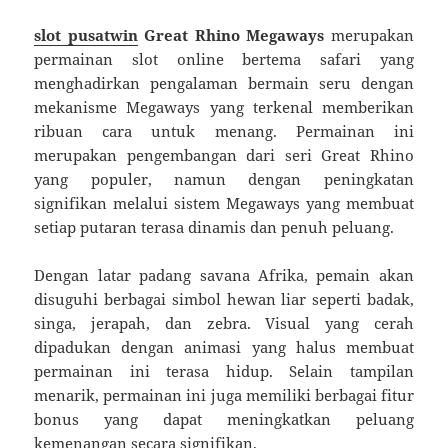
slot pusatwin
Great Rhino Megaways
merupakan
permainan slot online bertema safari yang
menghadirkan pengalaman bermain seru dengan
mekanisme Megaways yang terkenal memberikan
ribuan cara untuk menang. Permainan ini
merupakan pengembangan dari seri Great Rhino
yang populer, namun dengan peningkatan
signifikan melalui sistem Megaways yang membuat
setiap putaran terasa dinamis dan penuh peluang.
Dengan latar padang savana Afrika, pemain akan
disuguhi berbagai simbol hewan liar seperti badak,
singa, jerapah, dan zebra. Visual yang cerah
dipadukan dengan animasi yang halus membuat
permainan ini terasa hidup. Selain tampilan
menarik, permainan ini juga memiliki berbagai fitur
bonus yang dapat meningkatkan peluang
kemenangan secara signifikan.