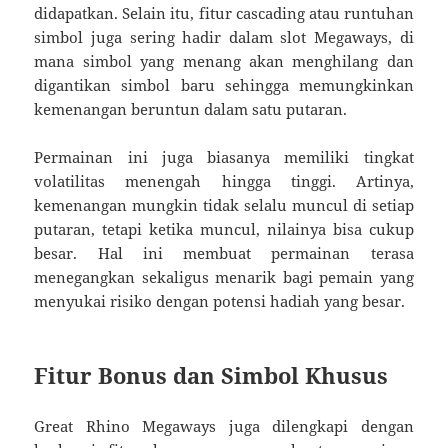
didapatkan. Selain itu, fitur cascading atau runtuhan
simbol juga sering hadir dalam slot Megaways, di
mana simbol yang menang akan menghilang dan
digantikan simbol baru sehingga memungkinkan
kemenangan beruntun dalam satu putaran.
Permainan ini juga biasanya memiliki tingkat
volatilitas menengah hingga tinggi. Artinya,
kemenangan mungkin tidak selalu muncul di setiap
putaran, tetapi ketika muncul, nilainya bisa cukup
besar. Hal ini membuat permainan terasa
menegangkan sekaligus menarik bagi pemain yang
menyukai risiko dengan potensi hadiah yang besar.
Fitur Bonus dan Simbol Khusus
Great Rhino Megaways juga dilengkapi dengan