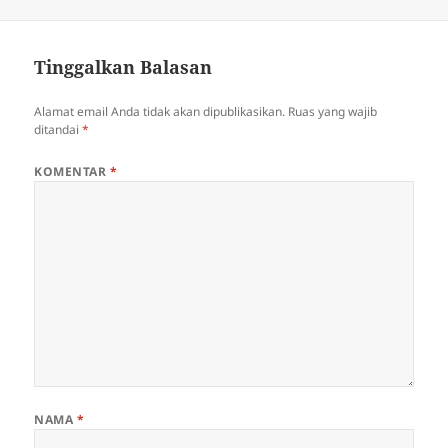
Tinggalkan Balasan
Alamat email Anda tidak akan dipublikasikan.
Ruas yang wajib
ditandai
*
KOMENTAR
*
NAMA
*