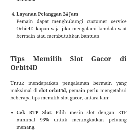
Layanan Pelanggan 24 Jam
Pemain dapat menghubungi customer service
Orbit4D kapan saja jika mengalami kendala saat
bermain atau membutuhkan bantuan.
Tips Memilih Slot Gacor di
Orbit4D
Untuk mendapatkan pengalaman bermain yang
maksimal di
slot orbit4d
, pemain perlu mengetahui
beberapa tips memilih slot gacor, antara lain:
Cek RTP Slot
: Pilih mesin slot dengan RTP
minimal 95% untuk meningkatkan peluang
menang.