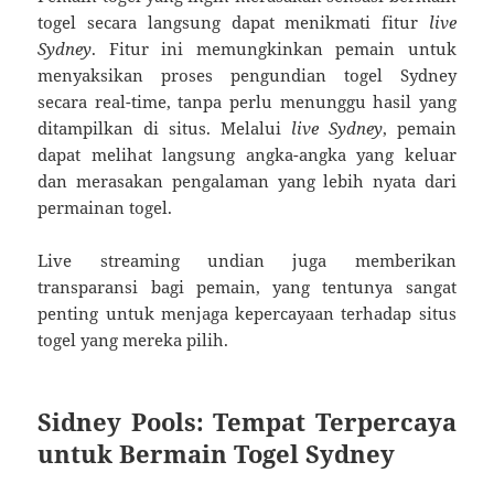
togel secara langsung dapat menikmati fitur
live
Sydney
. Fitur ini memungkinkan pemain untuk
menyaksikan proses pengundian togel Sydney
secara real-time, tanpa perlu menunggu hasil yang
ditampilkan di situs. Melalui
live Sydney
, pemain
dapat melihat langsung angka-angka yang keluar
dan merasakan pengalaman yang lebih nyata dari
permainan togel.
Live streaming undian juga memberikan
transparansi bagi pemain, yang tentunya sangat
penting untuk menjaga kepercayaan terhadap situs
togel yang mereka pilih.
Sidney Pools: Tempat Terpercaya
untuk Bermain Togel Sydney