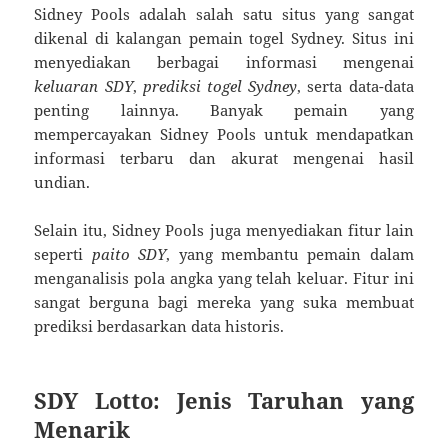
Sidney Pools adalah salah satu situs yang sangat
dikenal di kalangan pemain togel Sydney. Situs ini
menyediakan berbagai informasi mengenai
keluaran SDY
,
prediksi togel Sydney
, serta data-data
penting lainnya. Banyak pemain yang
mempercayakan Sidney Pools untuk mendapatkan
informasi terbaru dan akurat mengenai hasil
undian.
Selain itu, Sidney Pools juga menyediakan fitur lain
seperti
paito SDY
, yang membantu pemain dalam
menganalisis pola angka yang telah keluar. Fitur ini
sangat berguna bagi mereka yang suka membuat
prediksi berdasarkan data historis.
SDY Lotto: Jenis Taruhan yang
Menarik