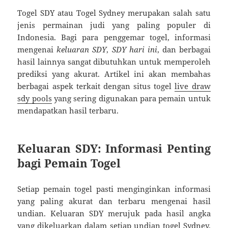
Togel SDY atau Togel Sydney merupakan salah satu
jenis permainan judi yang paling populer di
Indonesia. Bagi para penggemar togel, informasi
mengenai
keluaran SDY
,
SDY hari ini
, dan berbagai
hasil lainnya sangat dibutuhkan untuk memperoleh
prediksi yang akurat. Artikel ini akan membahas
berbagai aspek terkait dengan situs togel
live draw
sdy pools
yang sering digunakan para pemain untuk
mendapatkan hasil terbaru.
Keluaran SDY: Informasi Penting
bagi Pemain Togel
Setiap pemain togel pasti menginginkan informasi
yang paling akurat dan terbaru mengenai hasil
undian. Keluaran SDY merujuk pada hasil angka
yang dikeluarkan dalam setiap undian togel Sydney.