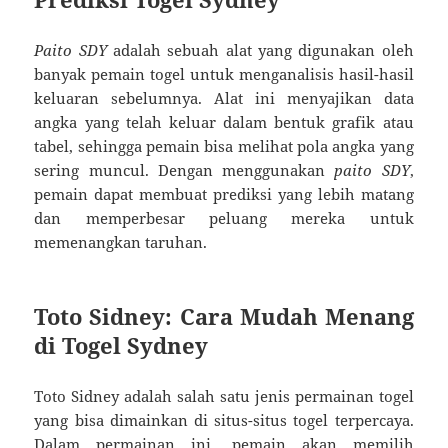
Paito SDY
adalah sebuah alat yang digunakan oleh
banyak pemain togel untuk menganalisis hasil-hasil
keluaran sebelumnya. Alat ini menyajikan data
angka yang telah keluar dalam bentuk grafik atau
tabel, sehingga pemain bisa melihat pola angka yang
sering muncul. Dengan menggunakan
paito SDY
,
pemain dapat membuat prediksi yang lebih matang
dan memperbesar peluang mereka untuk
memenangkan taruhan.
Toto Sidney: Cara Mudah Menang
di Togel Sydney
Toto Sidney adalah salah satu jenis permainan togel
yang bisa dimainkan di situs-situs togel terpercaya.
Dalam permainan ini, pemain akan memilih