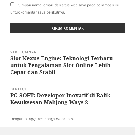
Simpan nama, email, dan situs web saya pada peramban ini
untuk komentar saya berikutnya.
Navigasi
SEBELUMNYA
pos
Slot Nexus Engine: Teknologi Terbaru
Pos
untuk Pengalaman Slot Online Lebih
sebelumnya:
Cepat dan Stabil
BERIKUT
PG SOFT: Developer Inovatif di Balik
Pos
Kesuksesan Mahjong Ways 2
berikutnya:
Dengan bangga bertenaga WordPress