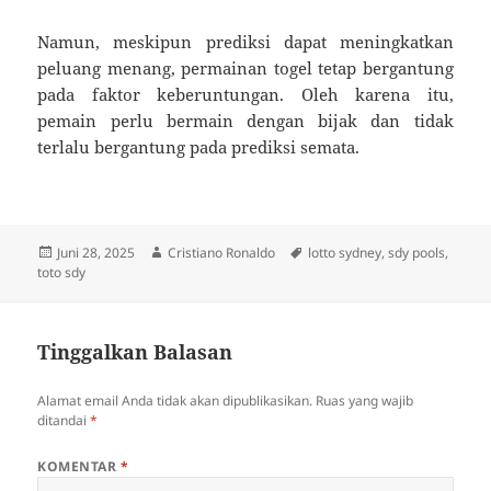
Namun, meskipun prediksi dapat meningkatkan
peluang menang, permainan togel tetap bergantung
pada faktor keberuntungan. Oleh karena itu,
pemain perlu bermain dengan bijak dan tidak
terlalu bergantung pada prediksi semata.
Diposkan
Penulis
Tag
Juni 28, 2025
Cristiano Ronaldo
lotto sydney
,
sdy pools
,
pada
toto sdy
Tinggalkan Balasan
Alamat email Anda tidak akan dipublikasikan.
Ruas yang wajib
ditandai
*
KOMENTAR
*