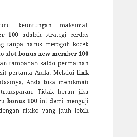
ru keuntungan maksimal,
r 100
adalah strategi cerdas
g tanpa harus merogoh kocek
mo
slot bonus new member 100
an tambahan saldo permainan
posit pertama Anda. Melalui
link
utasinya, Anda bisa menikmati
transparan. Tidak heran jika
uru
bonus 100
ini demi menguji
dengan risiko yang jauh lebih