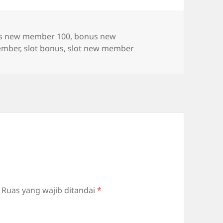
s new member 100
,
bonus new
ember
,
slot bonus
,
slot new member
Ruas yang wajib ditandai
*