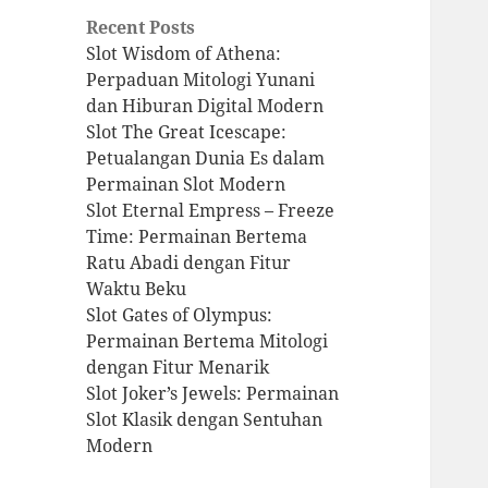
Recent Posts
Slot Wisdom of Athena:
Perpaduan Mitologi Yunani
dan Hiburan Digital Modern
Slot The Great Icescape:
Petualangan Dunia Es dalam
Permainan Slot Modern
Slot Eternal Empress – Freeze
Time: Permainan Bertema
Ratu Abadi dengan Fitur
Waktu Beku
Slot Gates of Olympus:
Permainan Bertema Mitologi
dengan Fitur Menarik
Slot Joker’s Jewels: Permainan
Slot Klasik dengan Sentuhan
Modern