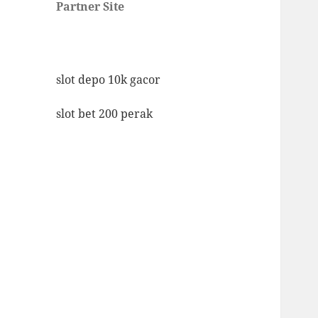
Partner Site
slot depo 10k gacor
slot bet 200 perak