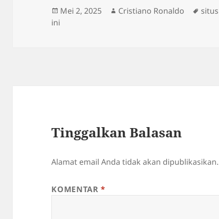
Diposkan
Penulis
Tag
Mei 2, 2025
Cristiano Ronaldo
situs
pada
ini
Tinggalkan Balasan
Alamat email Anda tidak akan dipublikasikan.
KOMENTAR
*