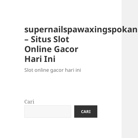
supernailspawaxingspokan
– Situs Slot
Online Gacor
Hari Ini
Slot online gacor hari ini
Cari
CARI