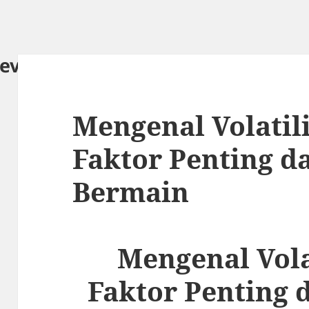
evalley.com
Mengenal Volatili
Faktor Penting d
Bermain
Mengenal Volat
Faktor Penting 