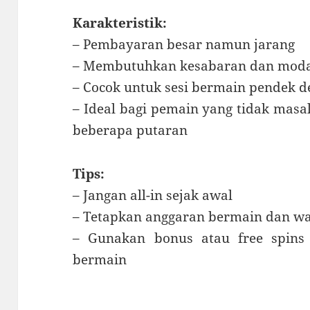
Karakteristik:
– Pembayaran besar namun jarang
– Membutuhkan kesabaran dan moda
– Cocok untuk sesi bermain pendek de
– Ideal bagi pemain yang tidak mas
beberapa putaran
Tips:
– Jangan all-in sejak awal
– Tetapkan anggaran bermain dan wa
– Gunakan bonus atau free spin
bermain