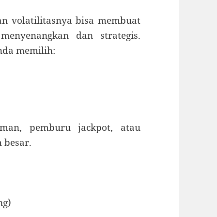
an volatilitasnya bisa membuat
menyenangkan dan strategis.
nda memilih:
man, pemburu jackpot, atau
 besar.
ng)