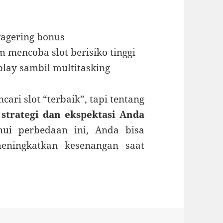
agering bonus
 mencoba slot berisiko tinggi
play sambil multitasking
ari slot “terbaik”, tapi tentang
n
strategi dan ekspektasi Anda
ui perbedaan ini, Anda bisa
meningkatkan kesenangan saat