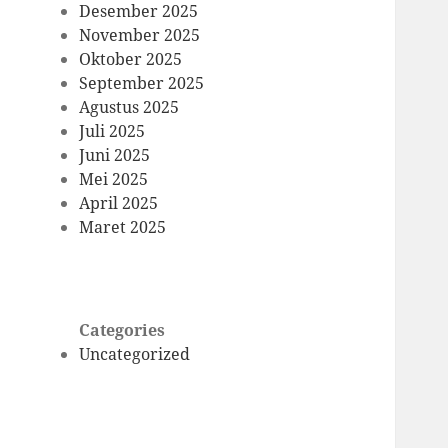
Desember 2025
November 2025
Oktober 2025
September 2025
Agustus 2025
Juli 2025
Juni 2025
Mei 2025
April 2025
Maret 2025
Categories
Uncategorized