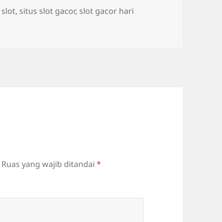
 slot
,
situs slot gacor
,
slot gacor hari
Ruas yang wajib ditandai
*