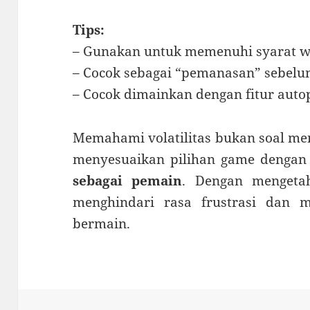
Tips:
– Gunakan untuk memenuhi syarat w
– Cocok sebagai “pemanasan” sebelum
– Cocok dimainkan dengan fitur auto
Memahami volatilitas bukan soal menc
menyesuaikan pilihan game denga
sebagai pemain
. Dengan mengetah
menghindari rasa frustrasi dan 
bermain.