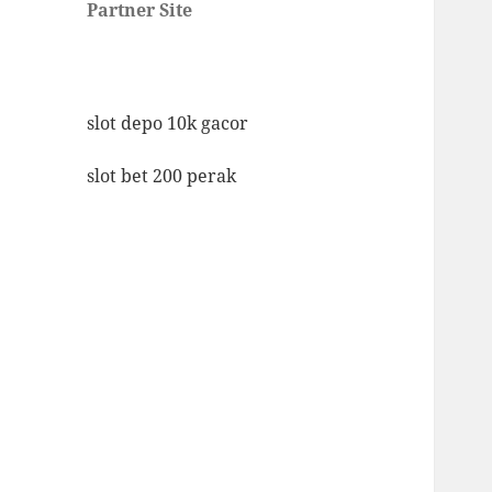
Partner Site
slot depo 10k gacor
slot bet 200 perak