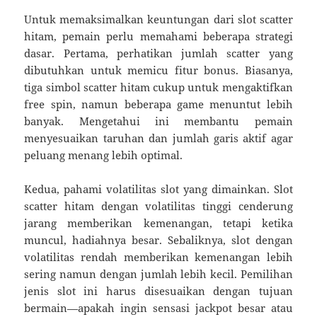
Untuk memaksimalkan keuntungan dari slot scatter
hitam, pemain perlu memahami beberapa strategi
dasar. Pertama, perhatikan jumlah scatter yang
dibutuhkan untuk memicu fitur bonus. Biasanya,
tiga simbol scatter hitam cukup untuk mengaktifkan
free spin, namun beberapa game menuntut lebih
banyak. Mengetahui ini membantu pemain
menyesuaikan taruhan dan jumlah garis aktif agar
peluang menang lebih optimal.
Kedua, pahami volatilitas slot yang dimainkan. Slot
scatter hitam dengan volatilitas tinggi cenderung
jarang memberikan kemenangan, tetapi ketika
muncul, hadiahnya besar. Sebaliknya, slot dengan
volatilitas rendah memberikan kemenangan lebih
sering namun dengan jumlah lebih kecil. Pemilihan
jenis slot ini harus disesuaikan dengan tujuan
bermain—apakah ingin sensasi jackpot besar atau