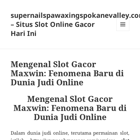
supernailspawaxingspokanevalley.c
– Situs Slot Online Gacor
Hari Ini
MENU
DAN
WIDGET
Mengenal Slot Gacor
Maxwin: Fenomena Baru di
Dunia Judi Online
Mengenal Slot Gacor
Maxwin: Fenomena Baru di
Dunia Judi Online
Dalam dunia judi online, terutama permainan slot,