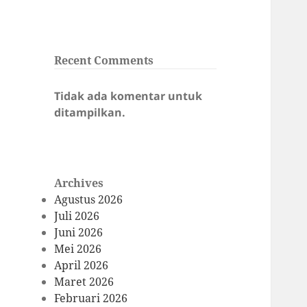
Recent Comments
Tidak ada komentar untuk
ditampilkan.
Archives
Agustus 2026
Juli 2026
Juni 2026
Mei 2026
April 2026
Maret 2026
Februari 2026