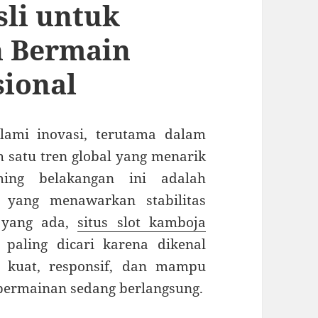
li untuk
 Bermain
sional
lami inovasi, terutama dalam
h satu tren global yang menarik
ming belakangan ini adalah
l yang menawarkan stabilitas
n yang ada,
situs slot kamboja
 paling dicari karena dikenal
g kuat, responsif, dan mampu
 permainan sedang berlangsung.