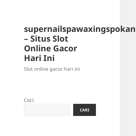
supernailspawaxingspokan
– Situs Slot
Online Gacor
Hari Ini
Slot online gacor hari ini
Cari
CARI