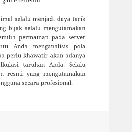
 game tertentu.
mal selalu menjadi daya tarik
ng bijak selalu mengutamakan
emilih permainan pada server
antu Anda menganalisis pola
pa perlu khawatir akan adanya
lkulasi taruhan Anda. Selalu
orm resmi yang mengutamakan
gguna secara profesional.