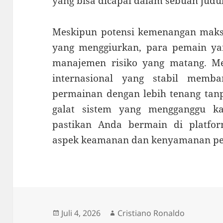
yang bisa dicapai dalam sebuah judul
Meskipun potensi kemenangan maksi
yang menggiurkan, para pemain ya
manajemen risiko yang matang. M
internasional yang stabil memb
permainan dengan lebih tenang tan
galat sistem yang mengganggu ka
pastikan Anda bermain di platf
aspek keamanan dan kenyamanan pen
Diposkan
Penulis
Juli 4, 2026
Cristiano Ronaldo