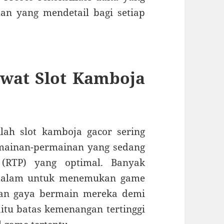
an yang mendetail bagi setiap
ewat Slot Kamboja
lah slot kamboja gacor sering
mainan-permainan yang sedang
 (RTP) yang optimal. Banyak
ndalam untuk menemukan game
ngan gaya bermain mereka demi
tu batas kemenangan tertinggi