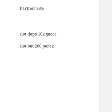
Partner Site
slot depo 10k gacor
slot bet 200 perak