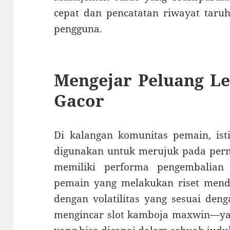
cepat dan pencatatan riwayat taruh
pengguna.
Mengejar Peluang L
Gacor
Di kalangan komunitas pemain, isti
digunakan untuk merujuk pada per
memiliki performa pengembalian
pemain yang melakukan riset me
dengan volatilitas yang sesuai de
mengincar slot kamboja maxwin—yai